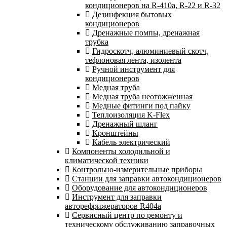
кондиционеров на R-410а, R-22 и R-32
Дезинфекция бытовых
кондиционеров
Дренажные помпы, дренажная
трубка
Гидроскотч, алюминиевый скотч,
тефлоновая лента, изолента
Ручной инструмент для
кондиционеров
Медная труба
Медная труба неотожженная
Медные фитинги под пайку
Теплоизоляция K-Flex
Дренажный шланг
Кронштейны
Кабель электрический
Компоненты холодильной и
климатической техники
Контрольно-измерительные приборы
Станции для заправки автокондиционеров
Оборудование для автокондиционеров
Инструмент для заправки
авторефрижераторов R404a
Сервисный центр по ремонту и
техническому обслуживанию заправочных