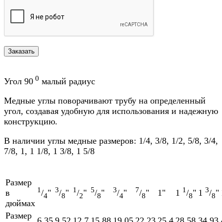
0
Угол 90
малый радиус
Медные углы поворачивают трубу на определенный
угол, создавая удобную для использования и надежную
конструкцию.
В наличии углы медные размеров: 1/4, 3/8, 1/2, 5/8, 3/4,
7/8, 1, 1 1/8, 1 3/8, 1 5/8
Размер
1
3
1
5
3
7
1
3
в
/
"
/
"
/
"
/
"
/
"
/
"
1"
1
/
"
1
/
"
4
8
2
8
4
8
8
8
дюймах
Размер
6,35
9,52
12,7
15,88
19,05
22,23
25,4
28,58
34,93