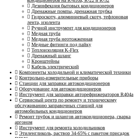
кондиционеров на R-410а, R-22 и R-32
Дезинфекция бытовых кондиционеров
Дренажные помпы, дренажная трубка
Гидроскотч, алюминиевый скотч, тефлоновая
лента, изолента
Ручной инструмент для кондиционеров
Медная труба
Медная труба неотожженная
Медные фитинги под пайку
Теплоизоляция K-Flex
Дренажный шланг
Кронштейны
Кабель электрический
Компоненты холодильной и климатической техники
Контрольно-измерительные приборы
Станции для заправки автокондиционеров
Оборудование для автокондиционеров
Инструмент для заправки авторефрижераторов R404a
Сервисный центр по ремонту и техническому
обслуживанию заправочных станций для
автомобильных кондиционеров
Ремонт трубок и шлангов автокондиционера, сварка
аргоном
Инструмент для ремонта холодильников
Этиленгликоль, раствор 34-65% с пакетом присадок