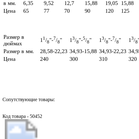
в мм.
6,35
9,52
12,7
15,88
19,05
15,88
Цена
65
77
70
90
120
125
Размер в
1
7
3
5
3
7
3
1
/
"-
/
"
1
/
"-
/
"
1
/
"-
/
"
1
/
8
8
8
8
8
8
8
дюймах
Размер в мм.
28,58-22,23
34,93-15,88
34,93-22,23
34,9
Цена
240
300
310
320
Назад в выбранную категорию
Сопутствующие товары:
Код товара - 50452