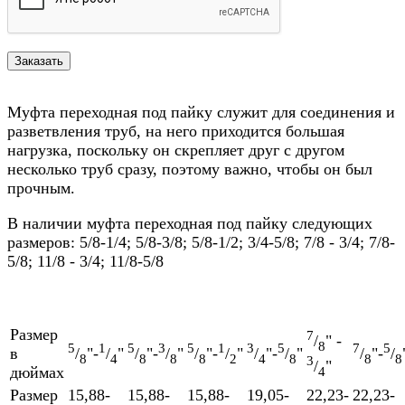
Муфта переходная под пайку служит для соединения и
разветвления труб, на него приходится большая
нагрузка, поскольку он скрепляет друг с другом
несколько труб сразу, поэтому важно, чтобы он был
прочным.
В наличии муфта переходная под пайку следующих
размеров: 5/8-1/4; 5/8-3/8; 5/8-1/2; 3/4-5/8; 7/8 - 3/4; 7/8-
5/8; 11/8 - 3/4; 11/8-5/8
Размер
7
/
" -
8
5
1
5
3
5
1
3
5
7
5
в
/
"-
/
"
/
"-
/
"
/
"-
/
"
/
"-
/
"
/
"-
/
8
4
8
8
8
2
4
8
8
8
3
/
"
дюймах
4
Размер
15,88-
15,88-
15,88-
19,05-
22,23-
22,23-