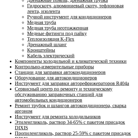
Дренажные помпы, дренажная трубка
Гидроскотч, алюминиевый скотч, тефлоновая
лента, изолента
Ручной инструмент для кондиционеров
Медная труба
Медная труба неотожженная
Медные фитинги под пайку
Теплоизоляция K-Flex
Дренажный шланг
Кронштейны
Кабель электрический
Компоненты холодильной и климатической техники
Контрольно-измерительные приборы
Станции для заправки автокондиционеров
Оборудование для автокондиционеров
Инструмент для заправки авторефрижераторов R404a
Сервисный центр по ремонту и техническому
обслуживанию заправочных станций для
автомобильных кондиционеров
Ремонт трубок и шлангов автокондиционера, сварка
аргоном
Инструмент для ремонта холодильников
Этиленгликоль, раствор 34-65% с пакетом присадок
DIXIS
Пропиленгликоль, раствор 25-59% с пакетом присадок