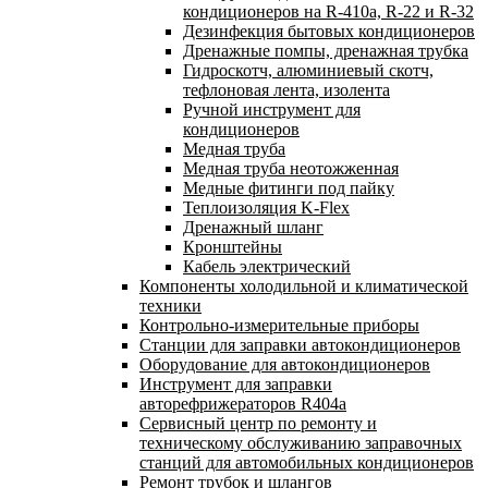
кондиционеров на R-410а, R-22 и R-32
Дезинфекция бытовых кондиционеров
Дренажные помпы, дренажная трубка
Гидроскотч, алюминиевый скотч,
тефлоновая лента, изолента
Ручной инструмент для
кондиционеров
Медная труба
Медная труба неотожженная
Медные фитинги под пайку
Теплоизоляция K-Flex
Дренажный шланг
Кронштейны
Кабель электрический
Компоненты холодильной и климатической
техники
Контрольно-измерительные приборы
Станции для заправки автокондиционеров
Оборудование для автокондиционеров
Инструмент для заправки
авторефрижераторов R404a
Сервисный центр по ремонту и
техническому обслуживанию заправочных
станций для автомобильных кондиционеров
Ремонт трубок и шлангов