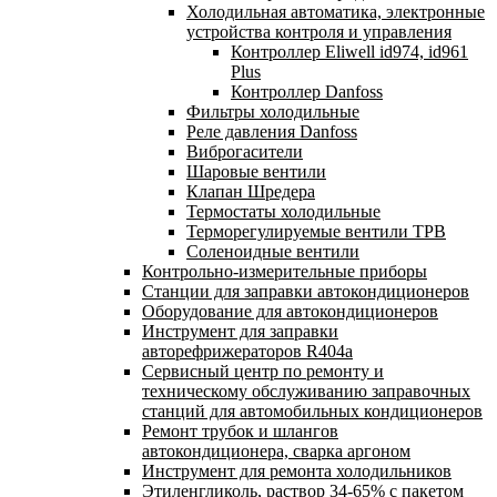
Холодильная автоматика, электронные
устройства контроля и управления
Контроллер Eliwell id974, id961
Plus
Контроллер Danfoss
Фильтры холодильные
Реле давления Danfoss
Виброгасители
Шаровые вентили
Клапан Шредера
Термостаты холодильные
Терморегулируемые вентили ТРВ
Соленоидные вентили
Контрольно-измерительные приборы
Станции для заправки автокондиционеров
Оборудование для автокондиционеров
Инструмент для заправки
авторефрижераторов R404a
Сервисный центр по ремонту и
техническому обслуживанию заправочных
станций для автомобильных кондиционеров
Ремонт трубок и шлангов
автокондиционера, сварка аргоном
Инструмент для ремонта холодильников
Этиленгликоль, раствор 34-65% с пакетом