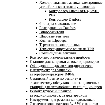
Холодильная автоматика, электронные
устройства контроля и управления
Контроллер Eliwell id974, id961
Plus
Контроллер Danfoss
Фильтры холодильные
Реле давления Danfoss
Виброгасители
Шаровые вентили
Клапан Шредера
Термостаты холодильные
Терморегулируемые вентили ТРВ
Соленоидные вентили
Контрольно-измерительные приборы
Станции для заправки автокондиционеров
Оборудование для автокондиционеров
Инструмент для заправки
авторефрижераторов R404a
Сервисный центр по ремонту и
техническому обслуживанию заправочных
станций для автомобильных кондиционеров
Ремонт трубок и шлангов
автокондиционера, сварка аргоном
Инструмент для ремонта холодильников
Этиленгликоль, раствор 34-65% с пакетом