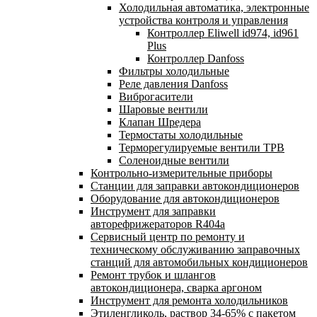
Холодильная автоматика, электронные
устройства контроля и управления
Контроллер Eliwell id974, id961
Plus
Контроллер Danfoss
Фильтры холодильные
Реле давления Danfoss
Виброгасители
Шаровые вентили
Клапан Шредера
Термостаты холодильные
Терморегулируемые вентили ТРВ
Соленоидные вентили
Контрольно-измерительные приборы
Станции для заправки автокондиционеров
Оборудование для автокондиционеров
Инструмент для заправки
авторефрижераторов R404a
Сервисный центр по ремонту и
техническому обслуживанию заправочных
станций для автомобильных кондиционеров
Ремонт трубок и шлангов
автокондиционера, сварка аргоном
Инструмент для ремонта холодильников
Этиленгликоль, раствор 34-65% с пакетом