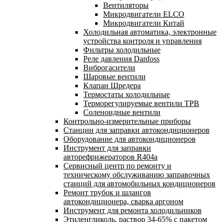
Вентиляторы
Микродвигатели ELCO
Микродвигатели Китай
Холодильная автоматика, электронные
устройства контроля и управления
Фильтры холодильные
Реле давления Danfoss
Виброгасители
Шаровые вентили
Клапан Шредера
Термостаты холодильные
Терморегулируемые вентили ТРВ
Соленоидные вентили
Контрольно-измерительные приборы
Станции для заправки автокондиционеров
Оборудование для автокондиционеров
Инструмент для заправки
авторефрижераторов R404a
Сервисный центр по ремонту и
техническому обслуживанию заправочных
станций для автомобильных кондиционеров
Ремонт трубок и шлангов
автокондиционера, сварка аргоном
Инструмент для ремонта холодильников
Этиленгликоль, раствор 34-65% с пакетом