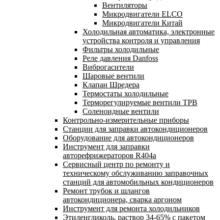
Вентиляторы
Микродвигатели ELCO
Микродвигатели Китай
Холодильная автоматика, электронные
устройства контроля и управления
Фильтры холодильные
Реле давления Danfoss
Виброгасители
Шаровые вентили
Клапан Шредера
Термостаты холодильные
Терморегулируемые вентили ТРВ
Соленоидные вентили
Контрольно-измерительные приборы
Станции для заправки автокондиционеров
Оборудование для автокондиционеров
Инструмент для заправки
авторефрижераторов R404a
Сервисный центр по ремонту и
техническому обслуживанию заправочных
станций для автомобильных кондиционеров
Ремонт трубок и шлангов
автокондиционера, сварка аргоном
Инструмент для ремонта холодильников
Этиленгликоль, раствор 34-65% с пакетом