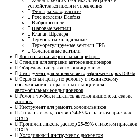
Холодильная автоматика, электронные
устройства контроля и управления
Фильтры холодильные
Реле давления Danfoss
Виброгасители
Шаровые вентили
Клапан Шредера
Термостаты холодильные
Терморегулируемые вентили ТРВ
Соленоидные вентили
Контрольно-измерительные приборы
Станции для заправки автокондиционеров
Оборудование для автокондиционеров
Инструмент для заправки авторефрижераторов R404a
Сервисный центр по ремонту и техническому
обслуживанию заправочных станций для
автомобильных кондиционеров
Ремонт трубок и шлангов автокондиционера, сварка
аргоном
Инструмент для ремонта холодильников
Этиленгликоль, раствор 34-65% с пакетом присадок
DIXIS
Пропиленгликоль, раствор 25-59% с пакетом присадок
DIXIS
Холодильный инструмент с дисконтом