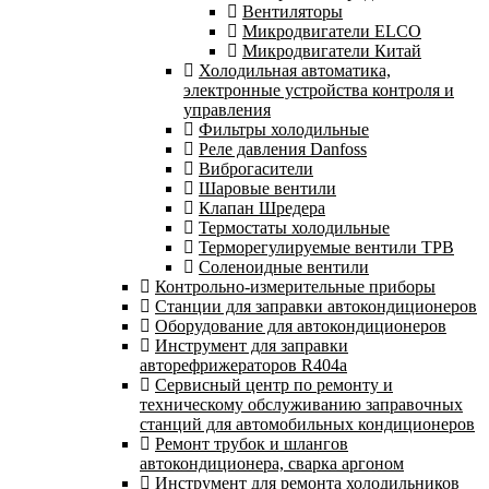
Вентиляторы
Микродвигатели ELCO
Микродвигатели Китай
Холодильная автоматика,
электронные устройства контроля и
управления
Фильтры холодильные
Реле давления Danfoss
Виброгасители
Шаровые вентили
Клапан Шредера
Термостаты холодильные
Терморегулируемые вентили ТРВ
Соленоидные вентили
Контрольно-измерительные приборы
Станции для заправки автокондиционеров
Оборудование для автокондиционеров
Инструмент для заправки
авторефрижераторов R404a
Сервисный центр по ремонту и
техническому обслуживанию заправочных
станций для автомобильных кондиционеров
Ремонт трубок и шлангов
автокондиционера, сварка аргоном
Инструмент для ремонта холодильников