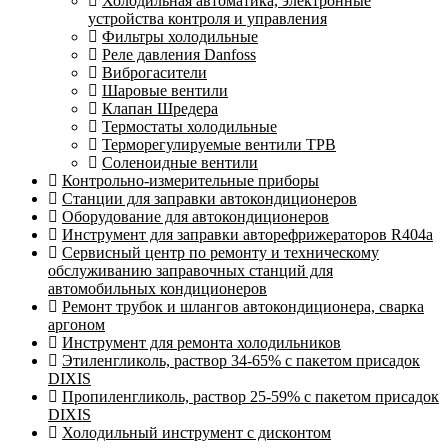
Холодильная автоматика, электронные
устройства контроля и управления
Фильтры холодильные
Реле давления Danfoss
Виброгасители
Шаровые вентили
Клапан Шредера
Термостаты холодильные
Терморегулируемые вентили ТРВ
Соленоидные вентили
Контрольно-измерительные приборы
Станции для заправки автокондиционеров
Оборудование для автокондиционеров
Инструмент для заправки авторефрижераторов R404a
Сервисный центр по ремонту и техническому
обслуживанию заправочных станций для
автомобильных кондиционеров
Ремонт трубок и шлангов автокондиционера, сварка
аргоном
Инструмент для ремонта холодильников
Этиленгликоль, раствор 34-65% с пакетом присадок
DIXIS
Пропиленгликоль, раствор 25-59% с пакетом присадок
DIXIS
Холодильный инструмент с дисконтом