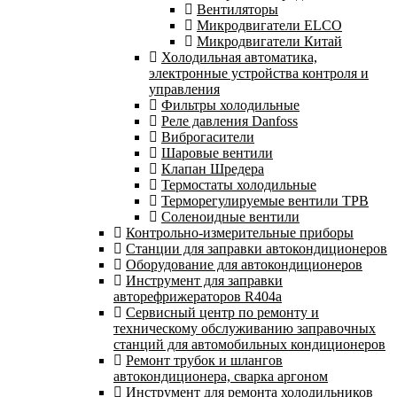
Вентиляторы
Микродвигатели ELCO
Микродвигатели Китай
Холодильная автоматика,
электронные устройства контроля и
управления
Фильтры холодильные
Реле давления Danfoss
Виброгасители
Шаровые вентили
Клапан Шредера
Термостаты холодильные
Терморегулируемые вентили ТРВ
Соленоидные вентили
Контрольно-измерительные приборы
Станции для заправки автокондиционеров
Оборудование для автокондиционеров
Инструмент для заправки
авторефрижераторов R404a
Сервисный центр по ремонту и
техническому обслуживанию заправочных
станций для автомобильных кондиционеров
Ремонт трубок и шлангов
автокондиционера, сварка аргоном
Инструмент для ремонта холодильников