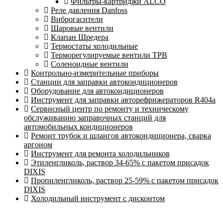
Фильтры-картриджи ALCO
Реле давления Danfoss
Виброгасители
Шаровые вентили
Клапан Шредера
Термостаты холодильные
Терморегулируемые вентили ТРВ
Соленоидные вентили
Контрольно-измерительные приборы
Станции для заправки автокондиционеров
Оборудование для автокондиционеров
Инструмент для заправки авторефрижераторов R404a
Сервисный центр по ремонту и техническому
обслуживанию заправочных станций для
автомобильных кондиционеров
Ремонт трубок и шлангов автокондиционера, сварка
аргоном
Инструмент для ремонта холодильников
Этиленгликоль, раствор 34-65% с пакетом присадок
DIXIS
Пропиленгликоль, раствор 25-59% с пакетом присадок
DIXIS
Холодильный инструмент с дисконтом