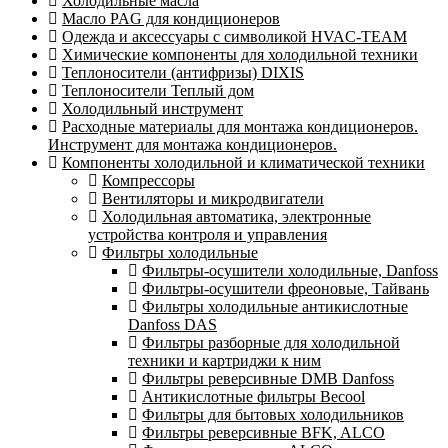
Холодильные масла
Масло PAG для кондиционеров
Одежда и аксессуары с символикой HVAC-TEAM
Химические компоненты для холодильной техники
Теплоносители (антифризы) DIXIS
Теплоносители Теплый дом
Холодильный инструмент
Расходные материалы для монтажа кондиционеров.
Инструмент для монтажа кондиционеров.
Компоненты холодильной и климатической техники
Компрессоры
Вентиляторы и микродвигатели
Холодильная автоматика, электронные
устройства контроля и управления
Фильтры холодильные
Фильтры-осушители холодильные, Danfoss
Фильтры-осушители фреоновые, Тайвань
Фильтры холодильные антикислотные
Danfoss DAS
Фильтры разборные для холодильной
техники и картриджи к ним
Фильтры реверсивные DMB Danfoss
Антикислотные фильтры Becool
Фильтры для бытовых холодильников
Фильтры реверсивные BFK, ALCO