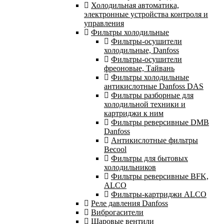
Холодильная автоматика,
электронные устройства контроля и
управления
Фильтры холодильные
Фильтры-осушители
холодильные, Danfoss
Фильтры-осушители
фреоновые, Тайвань
Фильтры холодильные
антикислотные Danfoss DAS
Фильтры разборные для
холодильной техники и
картриджи к ним
Фильтры реверсивные DMB
Danfoss
Антикислотные фильтры
Becool
Фильтры для бытовых
холодильников
Фильтры реверсивные BFK,
ALCO
Фильтры-картриджи ALCO
Реле давления Danfoss
Виброгасители
Шаровые вентили