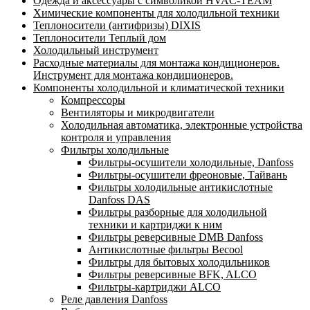
Одежда и аксессуары с символикой HVAC-TEAM
Химические компоненты для холодильной техники
Теплоносители (антифризы) DIXIS
Теплоносители Теплый дом
Холодильный инструмент
Расходные материалы для монтажа кондиционеров.
Инструмент для монтажа кондиционеров.
Компоненты холодильной и климатической техники
Компрессоры
Вентиляторы и микродвигатели
Холодильная автоматика, электронные устройства
контроля и управления
Фильтры холодильные
Фильтры-осушители холодильные, Danfoss
Фильтры-осушители фреоновые, Тайвань
Фильтры холодильные антикислотные
Danfoss DAS
Фильтры разборные для холодильной
техники и картриджи к ним
Фильтры реверсивные DMB Danfoss
Антикислотные фильтры Becool
Фильтры для бытовых холодильников
Фильтры реверсивные BFK, ALCO
Фильтры-картриджи ALCO
Реле давления Danfoss