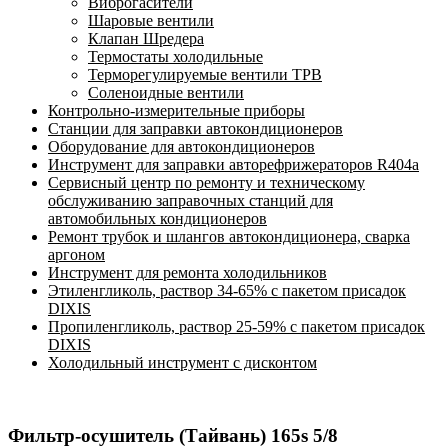
Виброгасители
Шаровые вентили
Клапан Шредера
Термостаты холодильные
Терморегулируемые вентили ТРВ
Соленоидные вентили
Контрольно-измерительные приборы
Станции для заправки автокондиционеров
Оборудование для автокондиционеров
Инструмент для заправки авторефрижераторов R404a
Сервисный центр по ремонту и техническому
обслуживанию заправочных станций для
автомобильных кондиционеров
Ремонт трубок и шлангов автокондиционера, сварка
аргоном
Инструмент для ремонта холодильников
Этиленгликоль, раствор 34-65% с пакетом присадок
DIXIS
Пропиленгликоль, раствор 25-59% с пакетом присадок
DIXIS
Холодильный инструмент с дисконтом
Фильтр-осушитель (Тайвань) 165s 5/8