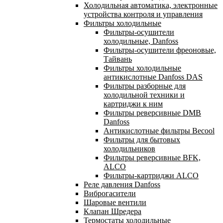
Холодильная автоматика, электронные
устройства контроля и управления
Фильтры холодильные
Фильтры-осушители
холодильные, Danfoss
Фильтры-осушители фреоновые,
Тайвань
Фильтры холодильные
антикислотные Danfoss DAS
Фильтры разборные для
холодильной техники и
картриджи к ним
Фильтры реверсивные DMB
Danfoss
Антикислотные фильтры Becool
Фильтры для бытовых
холодильников
Фильтры реверсивные BFK,
ALCO
Фильтры-картриджи ALCO
Реле давления Danfoss
Виброгасители
Шаровые вентили
Клапан Шредера
Термостаты холодильные