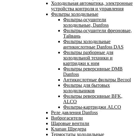
Холодильная автоматика, электронные
устройства контроля и управления
Фильтры холодильные
Фильтры-осушители
холодильные, Danfoss
Фильтры-осушители фреоновые,
Тайвань
Фильтры холодильные
антикислотные Danfoss DAS
Фильтры разборные для
холодильной техники и
картриджи к ним
Фильтры реверсивные DMB
Danfoss
Антикислотные фильтры Becool
Фильтры для бытовых
холодильников
Фильтры реверсивные BFK,
ALCO
Фильтры-картриджи ALCO
Реле давления Danfoss
Виброгасители
Шаровые вентили
Клапан Шредера
Термостаты холодильные