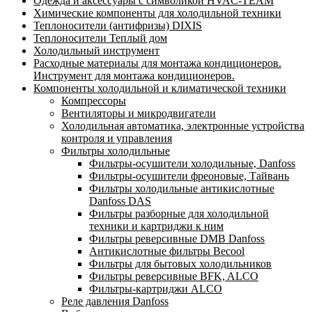
Одежда и аксессуары с символикой HVAC-TEAM
Химические компоненты для холодильной техники
Теплоносители (антифризы) DIXIS
Теплоносители Теплый дом
Холодильный инструмент
Расходные материалы для монтажа кондиционеров.
Инструмент для монтажа кондиционеров.
Компоненты холодильной и климатической техники
Компрессоры
Вентиляторы и микродвигатели
Холодильная автоматика, электронные устройства
контроля и управления
Фильтры холодильные
Фильтры-осушители холодильные, Danfoss
Фильтры-осушители фреоновые, Тайвань
Фильтры холодильные антикислотные
Danfoss DAS
Фильтры разборные для холодильной
техники и картриджи к ним
Фильтры реверсивные DMB Danfoss
Антикислотные фильтры Becool
Фильтры для бытовых холодильников
Фильтры реверсивные BFK, ALCO
Фильтры-картриджи ALCO
Реле давления Danfoss