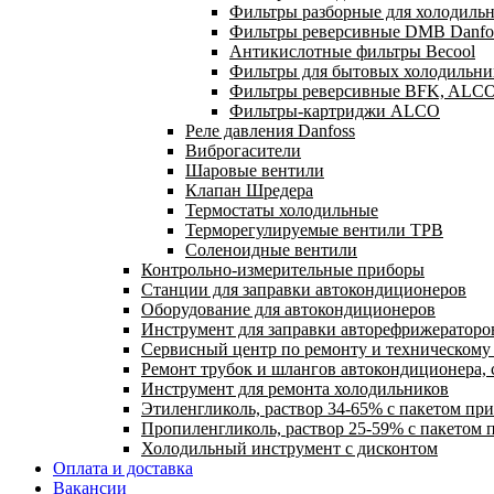
Фильтры разборные для холодильн
Фильтры реверсивные DMB Danfo
Антикислотные фильтры Becool
Фильтры для бытовых холодильни
Фильтры реверсивные BFK, ALC
Фильтры-картриджи ALCO
Реле давления Danfoss
Виброгасители
Шаровые вентили
Клапан Шредера
Термостаты холодильные
Терморегулируемые вентили ТРВ
Соленоидные вентили
Контрольно-измерительные приборы
Станции для заправки автокондиционеров
Оборудование для автокондиционеров
Инструмент для заправки авторефрижераторо
Сервисный центр по ремонту и техническом
Ремонт трубок и шлангов автокондиционера, 
Инструмент для ремонта холодильников
Этиленгликоль, раствор 34-65% с пакетом пр
Пропиленгликоль, раствор 25-59% с пакетом 
Холодильный инструмент с дисконтом
Оплата и доставка
Вакансии