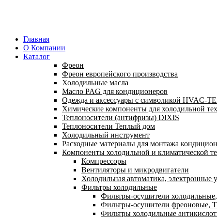
Главная
О Компании
Каталог
Фреон
Фреон европейского производства
Холодильные масла
Масло PAG для кондиционеров
Одежда и аксессуары с символикой HVAC-
Химические компоненты для холодильной те
Теплоносители (антифризы) DIXIS
Теплоносители Теплый дом
Холодильный инструмент
Расходные материалы для монтажа кондицион
Компоненты холодильной и климатической т
Компрессоры
Вентиляторы и микродвигатели
Холодильная автоматика, электронные у
Фильтры холодильные
Фильтры-осушители холодильные,
Фильтры-осушители фреоновые, Т
Фильтры холодильные антикислот