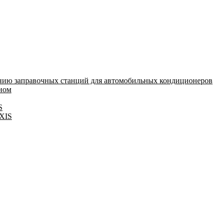
нию заправочных станций для автомобильных кондиционеров
оном
S
IXIS