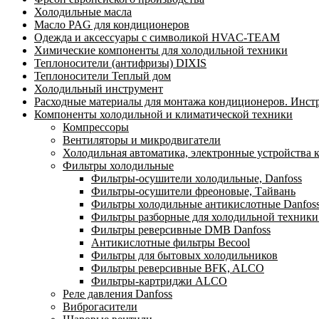
Холодильные масла
Масло PAG для кондиционеров
Одежда и аксессуары с символикой HVAC-TEAM
Химические компоненты для холодильной техники
Теплоносители (антифризы) DIXIS
Теплоносители Теплый дом
Холодильный инструмент
Расходные материалы для монтажа кондиционеров. Инст
Компоненты холодильной и климатической техники
Компрессоры
Вентиляторы и микродвигатели
Холодильная автоматика, электронные устройства 
Фильтры холодильные
Фильтры-осушители холодильные, Danfoss
Фильтры-осушители фреоновые, Тайвань
Фильтры холодильные антикислотные Danfos
Фильтры разборные для холодильной техники
Фильтры реверсивные DMB Danfoss
Антикислотные фильтры Becool
Фильтры для бытовых холодильников
Фильтры реверсивные BFK, ALCO
Фильтры-картриджи ALCO
Реле давления Danfoss
Виброгасители