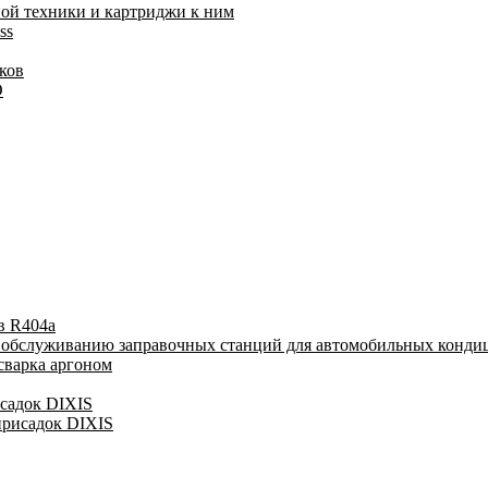
ой техники и картриджи к ним
ss
ков
O
в R404a
у обслуживанию заправочных станций для автомобильных конди
сварка аргоном
исадок DIXIS
присадок DIXIS