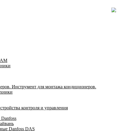
TEAM
хники
еров. Инструмент для монтажа кондиционеров.
ехники
стройства контроля и управления
 Danfoss
айвань
ные Danfoss DAS