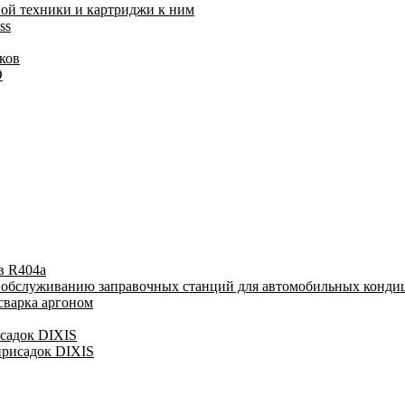
ой техники и картриджи к ним
ss
ков
O
в R404a
у обслуживанию заправочных станций для автомобильных конди
сварка аргоном
исадок DIXIS
присадок DIXIS