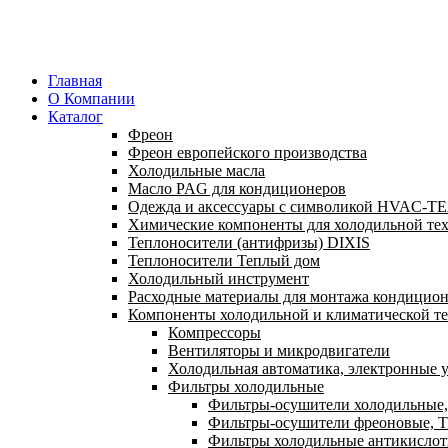
Главная
О Компании
Каталог
Фреон
Фреон европейского производства
Холодильные масла
Масло PAG для кондиционеров
Одежда и аксессуары с символикой HVAC-
Химические компоненты для холодильной те
Теплоносители (антифризы) DIXIS
Теплоносители Теплый дом
Холодильный инструмент
Расходные материалы для монтажа кондицион
Компоненты холодильной и климатической т
Компрессоры
Вентиляторы и микродвигатели
Холодильная автоматика, электронные у
Фильтры холодильные
Фильтры-осушители холодильные,
Фильтры-осушители фреоновые, Т
Фильтры холодильные антикислот