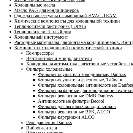
Холодильные масла
Масло PAG для кондиционеров
Одежда и аксессуары с символикой HVAC-TEAM
Химические компоненты для холодильной техники
Теплоносители (антифризы) DIXIS
Теплоносители Теплый дом
Холодильный инструмент
Расходные материалы для монтажа кондиционеров. Инст
Компоненты холодильной и климатической техники
Компрессоры
Вентиляторы и микродвигатели
Холодильная автоматика, электронные устройства 
Фильтры холодильные
Фильтры-осушители холодильные, Danfoss
Фильтры-осушители фреоновые, Тайвань
Фильтры холодильные антикислотные Danfos
Фильтры разборные для холодильной техники
Фильтры реверсивные DMB Danfoss
Антикислотные фильтры Becool
Фильтры для бытовых холодильников
Фильтры реверсивные BFK, ALCO
Фильтры-картриджи ALCO
Реле давления Danfoss
Виброгасители