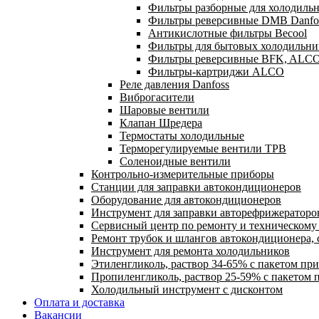
Фильтры разборные для холодильн
Фильтры реверсивные DMB Danfo
Антикислотные фильтры Becool
Фильтры для бытовых холодильни
Фильтры реверсивные BFK, ALC
Фильтры-картриджи ALCO
Реле давления Danfoss
Виброгасители
Шаровые вентили
Клапан Шредера
Термостаты холодильные
Терморегулируемые вентили ТРВ
Соленоидные вентили
Контрольно-измерительные приборы
Станции для заправки автокондиционеров
Оборудование для автокондиционеров
Инструмент для заправки авторефрижераторо
Сервисный центр по ремонту и техническом
Ремонт трубок и шлангов автокондиционера, 
Инструмент для ремонта холодильников
Этиленгликоль, раствор 34-65% с пакетом пр
Пропиленгликоль, раствор 25-59% с пакетом 
Холодильный инструмент с дисконтом
Оплата и доставка
Вакансии