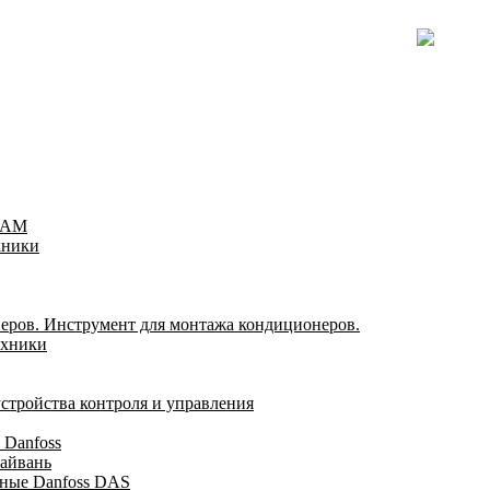
TEAM
хники
еров. Инструмент для монтажа кондиционеров.
ехники
стройства контроля и управления
 Danfoss
айвань
ные Danfoss DAS