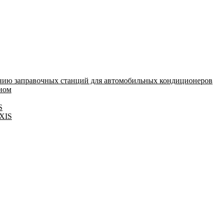
нию заправочных станций для автомобильных кондиционеров
оном
S
IXIS