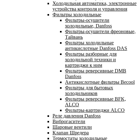
Холодильная автоматика, электронные
устройства контроля и управления
Фильтры холодильные
Фильтры-осушители
холодильные, Danfoss
Фильтры-осушители фреоновые,
Тайвань
Фильтры холодильные
антикислотные Danfoss DAS
Фильтры разборные для
холодильной техники и
картриджи к ним
Фильтры реверсивные DMB
Danfoss
Антикислотные фильтры Becool
Фильтры для бытовых
холодильников
Фильтры реверсивные BFK,
ALCO
Фильтры-картриджи ALCO
Реле давления Danfoss
Виброгасители
Шаровые вентили
Клапан Шредера
Термостаты холодильные