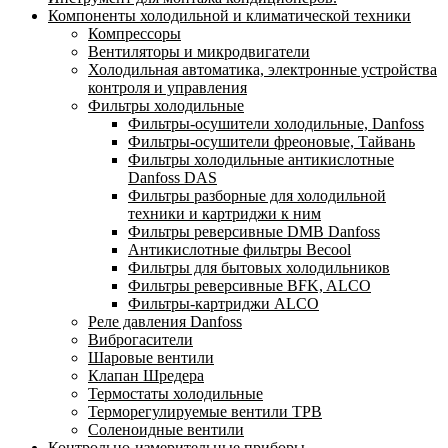
Компоненты холодильной и климатической техники
Компрессоры
Вентиляторы и микродвигатели
Холодильная автоматика, электронные устройства
контроля и управления
Фильтры холодильные
Фильтры-осушители холодильные, Danfoss
Фильтры-осушители фреоновые, Тайвань
Фильтры холодильные антикислотные
Danfoss DAS
Фильтры разборные для холодильной
техники и картриджи к ним
Фильтры реверсивные DMB Danfoss
Антикислотные фильтры Becool
Фильтры для бытовых холодильников
Фильтры реверсивные BFK, ALCO
Фильтры-картриджи ALCO
Реле давления Danfoss
Виброгасители
Шаровые вентили
Клапан Шредера
Термостаты холодильные
Терморегулируемые вентили ТРВ
Соленоидные вентили
Контрольно-измерительные приборы