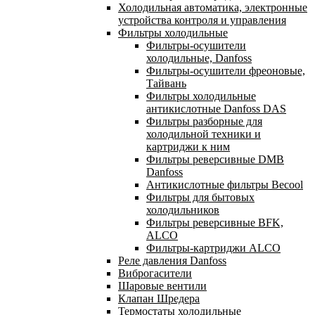
Холодильная автоматика, электронные
устройства контроля и управления
Фильтры холодильные
Фильтры-осушители
холодильные, Danfoss
Фильтры-осушители фреоновые,
Тайвань
Фильтры холодильные
антикислотные Danfoss DAS
Фильтры разборные для
холодильной техники и
картриджи к ним
Фильтры реверсивные DMB
Danfoss
Антикислотные фильтры Becool
Фильтры для бытовых
холодильников
Фильтры реверсивные BFK,
ALCO
Фильтры-картриджи ALCO
Реле давления Danfoss
Виброгасители
Шаровые вентили
Клапан Шредера
Термостаты холодильные