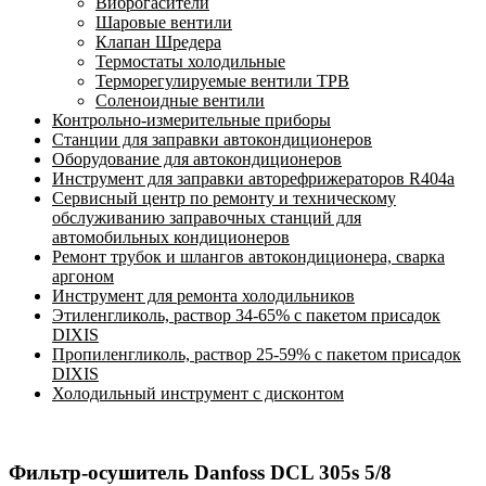
Виброгасители
Шаровые вентили
Клапан Шредера
Термостаты холодильные
Терморегулируемые вентили ТРВ
Соленоидные вентили
Контрольно-измерительные приборы
Станции для заправки автокондиционеров
Оборудование для автокондиционеров
Инструмент для заправки авторефрижераторов R404a
Сервисный центр по ремонту и техническому
обслуживанию заправочных станций для
автомобильных кондиционеров
Ремонт трубок и шлангов автокондиционера, сварка
аргоном
Инструмент для ремонта холодильников
Этиленгликоль, раствор 34-65% с пакетом присадок
DIXIS
Пропиленгликоль, раствор 25-59% с пакетом присадок
DIXIS
Холодильный инструмент с дисконтом
Фильтр-осушитель Danfoss DCL 305s 5/8