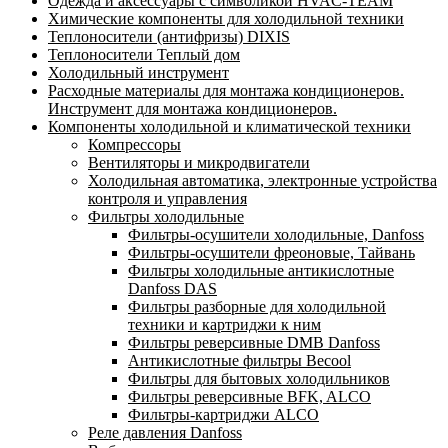
Одежда и аксессуары с символикой HVAC-TEAM
Химические компоненты для холодильной техники
Теплоносители (антифризы) DIXIS
Теплоносители Теплый дом
Холодильный инструмент
Расходные материалы для монтажа кондиционеров.
Инструмент для монтажа кондиционеров.
Компоненты холодильной и климатической техники
Компрессоры
Вентиляторы и микродвигатели
Холодильная автоматика, электронные устройства
контроля и управления
Фильтры холодильные
Фильтры-осушители холодильные, Danfoss
Фильтры-осушители фреоновые, Тайвань
Фильтры холодильные антикислотные
Danfoss DAS
Фильтры разборные для холодильной
техники и картриджи к ним
Фильтры реверсивные DMB Danfoss
Антикислотные фильтры Becool
Фильтры для бытовых холодильников
Фильтры реверсивные BFK, ALCO
Фильтры-картриджи ALCO
Реле давления Danfoss