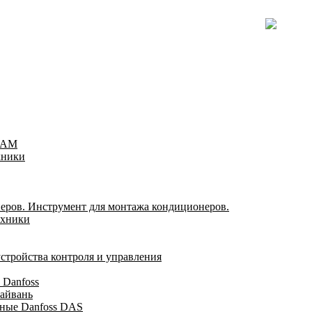
TEAM
хники
еров. Инструмент для монтажа кондиционеров.
ехники
стройства контроля и управления
 Danfoss
айвань
ные Danfoss DAS