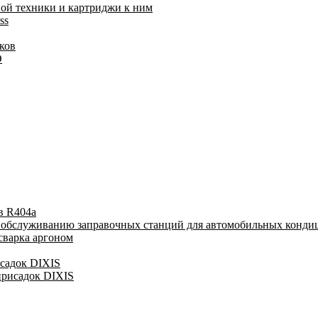
ой техники и картриджи к ним
ss
ков
O
в R404a
у обслуживанию заправочных станций для автомобильных конди
сварка аргоном
исадок DIXIS
присадок DIXIS