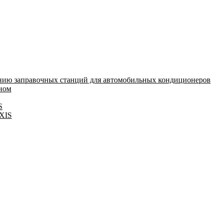
нию заправочных станций для автомобильных кондиционеров
оном
S
IXIS