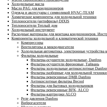
Холодильные масла
Масло PAG для кондиционеров
Одежда и аксессуары с символикой HVAC-TEAM
Химические компоненты для холодильной техники
Теплоносители (антифризы) DIXIS
Теплоносители Теплый дом
Холодильный инструмент
Расходные материалы для монтажа кондиционеров. Инст
Компоненты холодильной и климатической техники
Компрессоры
Вентиляторы и микродвигатели
Холодильная автоматика, электронные устройства 
Фильтры холодильные
Фильтры-осушители холодильные, Danfoss
Фильтры-осушители фреоновые, Тайвань
Фильтры холодильные антикислотные Danfos
Фильтры разборные для холодильной техники
Фильтры реверсивные DMB Danfoss
Антикислотные фильтры Becool
Фильтры для бытовых холодильников
Фильтры реверсивные BFK, ALCO
Фильтры-картриджи ALCO
Реле давления Danfoss
Виброгасители