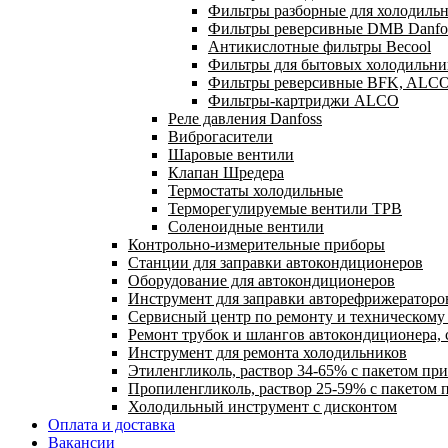
Фильтры разборные для холодильн
Фильтры реверсивные DMB Danfo
Антикислотные фильтры Becool
Фильтры для бытовых холодильни
Фильтры реверсивные BFK, ALC
Фильтры-картриджи ALCO
Реле давления Danfoss
Виброгасители
Шаровые вентили
Клапан Шредера
Термостаты холодильные
Терморегулируемые вентили ТРВ
Соленоидные вентили
Контрольно-измерительные приборы
Станции для заправки автокондиционеров
Оборудование для автокондиционеров
Инструмент для заправки авторефрижераторо
Сервисный центр по ремонту и техническом
Ремонт трубок и шлангов автокондиционера, 
Инструмент для ремонта холодильников
Этиленгликоль, раствор 34-65% с пакетом пр
Пропиленгликоль, раствор 25-59% с пакетом 
Холодильный инструмент с дисконтом
Оплата и доставка
Вакансии