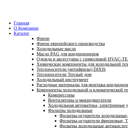
Главная
О Компании
Каталог
Фреон
Фреон европейского производства
Холодильные масла
Масло PAG для кондиционеров
Одежда и аксессуары с символикой HVAC-
Химические компоненты для холодильной те
Теплоносители (антифризы) DIXIS
Теплоносители Теплый дом
Холодильный инструмент
Расходные материалы для монтажа кондицион
Компоненты холодильной и климатической т
Компрессоры
Вентиляторы и микродвигатели
Холодильная автоматика, электронные у
Фильтры холодильные
Фильтры-осушители холодильные,
Фильтры-осушители фреоновые, Т
Фильтры холодильные антикислот