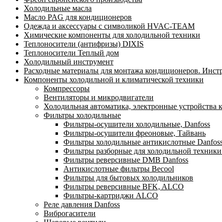
Холодильные масла
Масло PAG для кондиционеров
Одежда и аксессуары с символикой HVAC-TEAM
Химические компоненты для холодильной техники
Теплоносители (антифризы) DIXIS
Теплоносители Теплый дом
Холодильный инструмент
Расходные материалы для монтажа кондиционеров. Инст
Компоненты холодильной и климатической техники
Компрессоры
Вентиляторы и микродвигатели
Холодильная автоматика, электронные устройства 
Фильтры холодильные
Фильтры-осушители холодильные, Danfoss
Фильтры-осушители фреоновые, Тайвань
Фильтры холодильные антикислотные Danfos
Фильтры разборные для холодильной техники
Фильтры реверсивные DMB Danfoss
Антикислотные фильтры Becool
Фильтры для бытовых холодильников
Фильтры реверсивные BFK, ALCO
Фильтры-картриджи ALCO
Реле давления Danfoss
Виброгасители