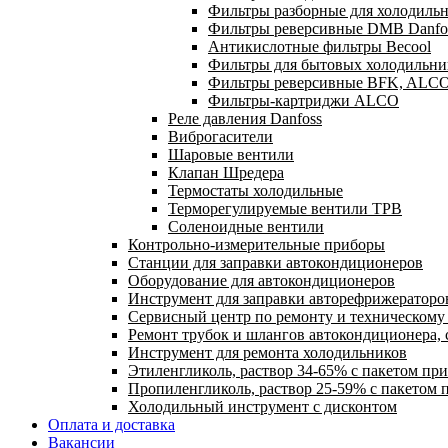
Фильтры разборные для холодильн
Фильтры реверсивные DMB Danfo
Антикислотные фильтры Becool
Фильтры для бытовых холодильни
Фильтры реверсивные BFK, ALC
Фильтры-картриджи ALCO
Реле давления Danfoss
Виброгасители
Шаровые вентили
Клапан Шредера
Термостаты холодильные
Терморегулируемые вентили ТРВ
Соленоидные вентили
Контрольно-измерительные приборы
Станции для заправки автокондиционеров
Оборудование для автокондиционеров
Инструмент для заправки авторефрижераторо
Сервисный центр по ремонту и техническом
Ремонт трубок и шлангов автокондиционера, 
Инструмент для ремонта холодильников
Этиленгликоль, раствор 34-65% с пакетом пр
Пропиленгликоль, раствор 25-59% с пакетом 
Холодильный инструмент с дисконтом
Оплата и доставка
Вакансии