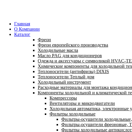
Главная
О Компании
Каталог
Фреон
Фреон европейского производства
Холодильные масла
Масло PAG для кондиционеров
Одежда и аксессуары с символикой HVAC-
Химические компоненты для холодильной те
Теплоносители (антифризы) DIXIS
Теплоносители Теплый дом
Холодильный инструмент
Расходные материалы для монтажа кондицион
Компоненты холодильной и климатической т
Компрессоры
Вентиляторы и микродвигатели
Холодильная автоматика, электронные у
Фильтры холодильные
Фильтры-осушители холодильные,
Фильтры-осушители фреоновые, Т
Фильтры холодильные антикислот