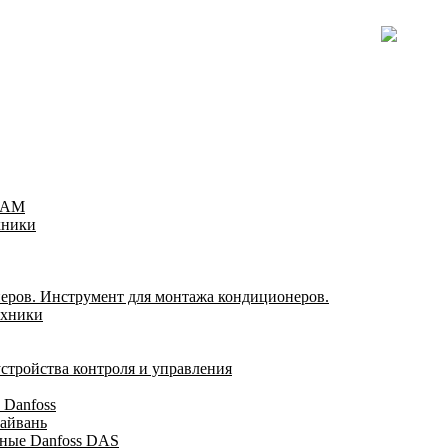
TEAM
хники
еров. Инструмент для монтажа кондиционеров.
ехники
стройства контроля и управления
 Danfoss
айвань
ные Danfoss DAS