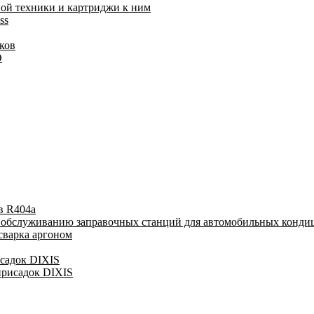
ой техники и картриджи к ним
ss
ков
O
в R404a
у обслуживанию заправочных станций для автомобильных конди
сварка аргоном
исадок DIXIS
присадок DIXIS