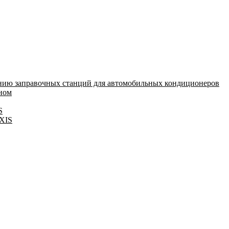
нию заправочных станций для автомобильных кондиционеров
оном
S
IXIS