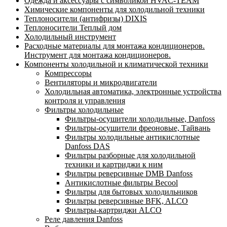
Одежда и аксессуары с символикой HVAC-TEAM
Химические компоненты для холодильной техники
Теплоносители (антифризы) DIXIS
Теплоносители Теплый дом
Холодильный инструмент
Расходные материалы для монтажа кондиционеров.
Инструмент для монтажа кондиционеров.
Компоненты холодильной и климатической техники
Компрессоры
Вентиляторы и микродвигатели
Холодильная автоматика, электронные устройства
контроля и управления
Фильтры холодильные
Фильтры-осушители холодильные, Danfoss
Фильтры-осушители фреоновые, Тайвань
Фильтры холодильные антикислотные
Danfoss DAS
Фильтры разборные для холодильной
техники и картриджи к ним
Фильтры реверсивные DMB Danfoss
Антикислотные фильтры Becool
Фильтры для бытовых холодильников
Фильтры реверсивные BFK, ALCO
Фильтры-картриджи ALCO
Реле давления Danfoss