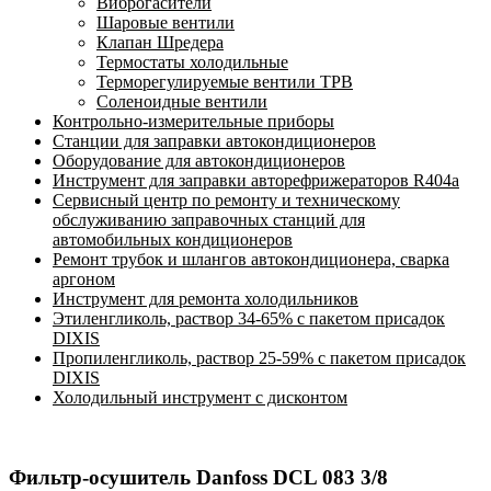
Виброгасители
Шаровые вентили
Клапан Шредера
Термостаты холодильные
Терморегулируемые вентили ТРВ
Соленоидные вентили
Контрольно-измерительные приборы
Станции для заправки автокондиционеров
Оборудование для автокондиционеров
Инструмент для заправки авторефрижераторов R404a
Сервисный центр по ремонту и техническому
обслуживанию заправочных станций для
автомобильных кондиционеров
Ремонт трубок и шлангов автокондиционера, сварка
аргоном
Инструмент для ремонта холодильников
Этиленгликоль, раствор 34-65% с пакетом присадок
DIXIS
Пропиленгликоль, раствор 25-59% с пакетом присадок
DIXIS
Холодильный инструмент с дисконтом
Фильтр-осушитель Danfoss DCL 083 3/8