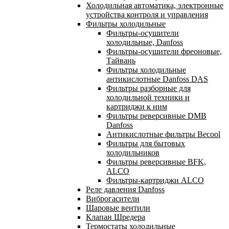
Холодильная автоматика, электронные
устройства контроля и управления
Фильтры холодильные
Фильтры-осушители
холодильные, Danfoss
Фильтры-осушители фреоновые,
Тайвань
Фильтры холодильные
антикислотные Danfoss DAS
Фильтры разборные для
холодильной техники и
картриджи к ним
Фильтры реверсивные DMB
Danfoss
Антикислотные фильтры Becool
Фильтры для бытовых
холодильников
Фильтры реверсивные BFK,
ALCO
Фильтры-картриджи ALCO
Реле давления Danfoss
Виброгасители
Шаровые вентили
Клапан Шредера
Термостаты холодильные