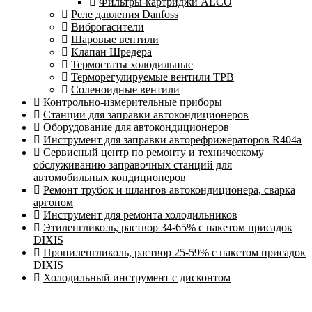
Фильтры-картриджи ALCO
Реле давления Danfoss
Виброгасители
Шаровые вентили
Клапан Шредера
Термостаты холодильные
Терморегулируемые вентили ТРВ
Соленоидные вентили
Контрольно-измерительные приборы
Станции для заправки автокондиционеров
Оборудование для автокондиционеров
Инструмент для заправки авторефрижераторов R404a
Сервисный центр по ремонту и техническому
обслуживанию заправочных станций для
автомобильных кондиционеров
Ремонт трубок и шлангов автокондиционера, сварка
аргоном
Инструмент для ремонта холодильников
Этиленгликоль, раствор 34-65% с пакетом присадок
DIXIS
Пропиленгликоль, раствор 25-59% с пакетом присадок
DIXIS
Холодильный инструмент с дисконтом