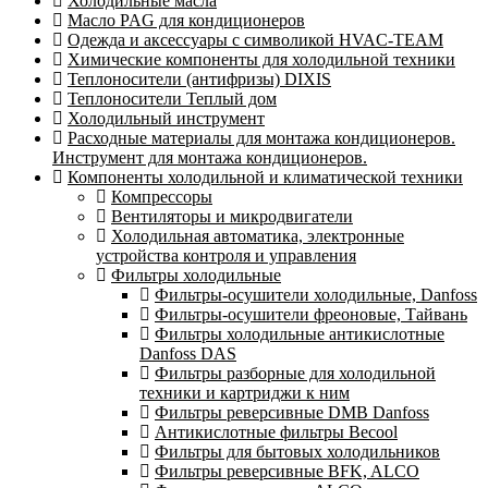
Холодильные масла
Масло PAG для кондиционеров
Одежда и аксессуары с символикой HVAC-TEAM
Химические компоненты для холодильной техники
Теплоносители (антифризы) DIXIS
Теплоносители Теплый дом
Холодильный инструмент
Расходные материалы для монтажа кондиционеров.
Инструмент для монтажа кондиционеров.
Компоненты холодильной и климатической техники
Компрессоры
Вентиляторы и микродвигатели
Холодильная автоматика, электронные
устройства контроля и управления
Фильтры холодильные
Фильтры-осушители холодильные, Danfoss
Фильтры-осушители фреоновые, Тайвань
Фильтры холодильные антикислотные
Danfoss DAS
Фильтры разборные для холодильной
техники и картриджи к ним
Фильтры реверсивные DMB Danfoss
Антикислотные фильтры Becool
Фильтры для бытовых холодильников
Фильтры реверсивные BFK, ALCO