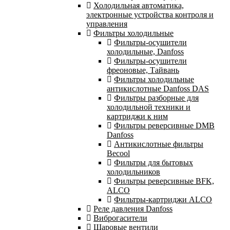
Холодильная автоматика,
электронные устройства контроля и
управления
Фильтры холодильные
Фильтры-осушители
холодильные, Danfoss
Фильтры-осушители
фреоновые, Тайвань
Фильтры холодильные
антикислотные Danfoss DAS
Фильтры разборные для
холодильной техники и
картриджи к ним
Фильтры реверсивные DMB
Danfoss
Антикислотные фильтры
Becool
Фильтры для бытовых
холодильников
Фильтры реверсивные BFK,
ALCO
Фильтры-картриджи ALCO
Реле давления Danfoss
Виброгасители
Шаровые вентили