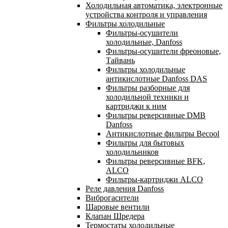
Холодильная автоматика, электронные
устройства контроля и управления
Фильтры холодильные
Фильтры-осушители
холодильные, Danfoss
Фильтры-осушители фреоновые,
Тайвань
Фильтры холодильные
антикислотные Danfoss DAS
Фильтры разборные для
холодильной техники и
картриджи к ним
Фильтры реверсивные DMB
Danfoss
Антикислотные фильтры Becool
Фильтры для бытовых
холодильников
Фильтры реверсивные BFK,
ALCO
Фильтры-картриджи ALCO
Реле давления Danfoss
Виброгасители
Шаровые вентили
Клапан Шредера
Термостаты холодильные