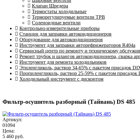
Шаровые вентили
Клапан Шредера
Термостаты холодильные
Терморегулируемые вентили ТРВ
Соленоидные вентили
Контрольно-измерительные приборы
Станции для заправки автокондиционеров
Оборудование для автокондиционеров
Инструмент для заправки авторефрижераторов R404a
Сервисный центр по ремонту и техническому обслужи
Ремонт трубок и шлангов автокондиционера, сварка ар
Инструмент для ремонта холодильников
Этиленгликоль, раствор 34-65% с пакетом присадок DI
Пропиленгликоль, раствор 25-59% с пакетом присадок
Холодильный инструмент с дисконтом
Фильтр-осушитель разборный (Тайвань) DS 485
Артикул:
01094
Цена:
5 460 руб.