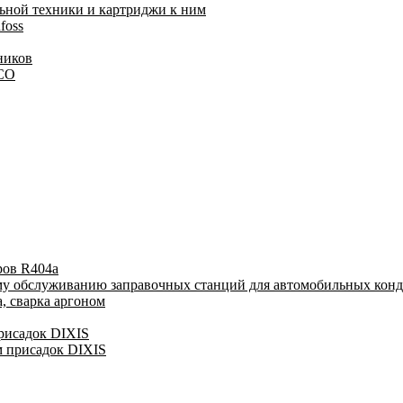
ьной техники и картриджи к ним
foss
ников
LCO
ров R404a
му обслуживанию заправочных станций для автомобильных кон
, сварка аргоном
присадок DIXIS
м присадок DIXIS