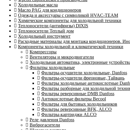
Холодильные масла
Масло PAG для кондиционеров
Одежда и аксессуары с символикой HVAC-TEAM
Химические компоненты для холодильной техники
Теплоносители (антифризы) DIXIS
Теплоносители Теплый дом
Холодильный инструмент
Расходные материалы для монтажа кондиционеров. Ин
Компоненты холодильной и климатической техники
Компрессоры
Вентиляторы и микродвигатели
Холодильная автоматика, электронные устройств
Фильтры холодильные
Фильтры-осушители холодильные, Danfoss
Фильтры-осушители фреоновые, Тайвань
Фильтры холодильные антикислотные Danf
Фильтры разборные для холодильной техни
Фильтры реверсивные DMB Danfoss
Антикислотные фильтры Becool
Фильтры для бытовых холодильников
Фильтры реверсивные BFK, ALCO
Фильтры-картриджи ALCO
Реле давления Danfoss
Виброгасители