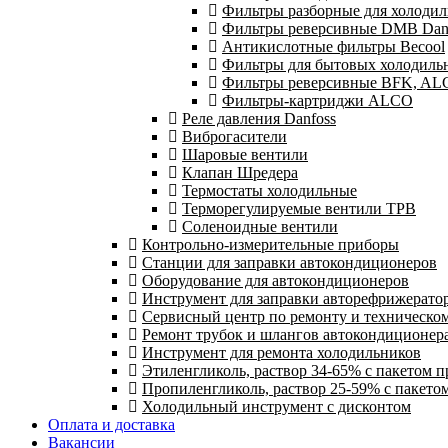
Фильтры разборные для холодил
Фильтры реверсивные DMB Dan
Антикислотные фильтры Becool
Фильтры для бытовых холодиль
Фильтры реверсивные BFK, A
Фильтры-картриджи ALCO
Реле давления Danfoss
Виброгасители
Шаровые вентили
Клапан Шредера
Термостаты холодильные
Терморегулируемые вентили ТРВ
Соленоидные вентили
Контрольно-измерительные приборы
Станции для заправки автокондиционеров
Оборудование для автокондиционеров
Инструмент для заправки авторефрижерато
Сервисный центр по ремонту и техническо
Ремонт трубок и шлангов автокондиционера
Инструмент для ремонта холодильников
Этиленгликоль, раствор 34-65% с пакетом 
Пропиленгликоль, раствор 25-59% с пакето
Холодильный инструмент с дисконтом
Оплата и доставка
Вакансии