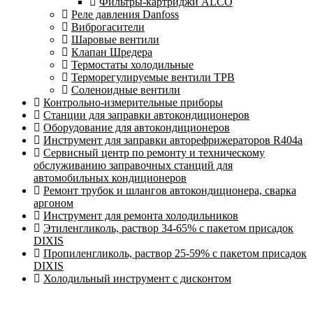
Фильтры-картриджи ALCO
Реле давления Danfoss
Виброгасители
Шаровые вентили
Клапан Шредера
Термостаты холодильные
Терморегулируемые вентили ТРВ
Соленоидные вентили
Контрольно-измерительные приборы
Станции для заправки автокондиционеров
Оборудование для автокондиционеров
Инструмент для заправки авторефрижераторов R404a
Сервисный центр по ремонту и техническому
обслуживанию заправочных станций для
автомобильных кондиционеров
Ремонт трубок и шлангов автокондиционера, сварка
аргоном
Инструмент для ремонта холодильников
Этиленгликоль, раствор 34-65% с пакетом присадок
DIXIS
Пропиленгликоль, раствор 25-59% с пакетом присадок
DIXIS
Холодильный инструмент с дисконтом