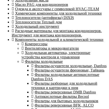
Холодильные масла
Масло PAG для кондиционеров
Одежда и аксессуары с символикой HVAC-TEAM
Химические компоненты для холодильной техники
Теплоносители (антифризы) DIXIS
Теплоносители Теплый дом
Холодильный инструмент
Расходные материалы для монтажа кондиционеров.
Инструмент для монтажа кондиционеров.
Компоненты холодильной и климатической техники
Компрессоры
Вентиляторы и микродвигатели
Холодильная автоматика, электронные
устройства контроля и управления
Фильтры холодильные
Фильтры-осушители холодильные, Danfoss
Фильтры-осушители фреоновые, Тайвань
Фильтры холодильные антикислотные
Danfoss DAS
Фильтры разборные для холодильной
техники и картриджи к ним
Фильтры реверсивные DMB Danfoss
Антикислотные фильтры Becool
Фильтры для бытовых холодильников
Фильтры реверсивные BFK, ALCO