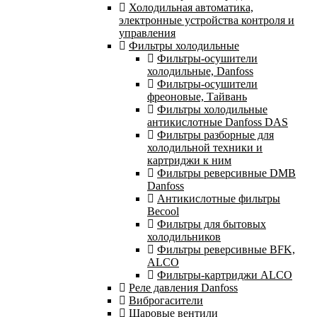
Холодильная автоматика,
электронные устройства контроля и
управления
Фильтры холодильные
Фильтры-осушители
холодильные, Danfoss
Фильтры-осушители
фреоновые, Тайвань
Фильтры холодильные
антикислотные Danfoss DAS
Фильтры разборные для
холодильной техники и
картриджи к ним
Фильтры реверсивные DMB
Danfoss
Антикислотные фильтры
Becool
Фильтры для бытовых
холодильников
Фильтры реверсивные BFK,
ALCO
Фильтры-картриджи ALCO
Реле давления Danfoss
Виброгасители
Шаровые вентили