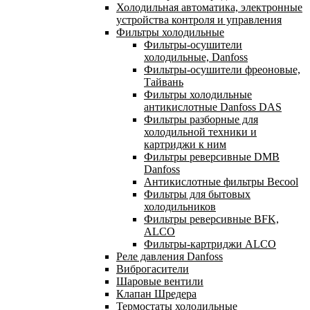
Холодильная автоматика, электронные
устройства контроля и управления
Фильтры холодильные
Фильтры-осушители
холодильные, Danfoss
Фильтры-осушители фреоновые,
Тайвань
Фильтры холодильные
антикислотные Danfoss DAS
Фильтры разборные для
холодильной техники и
картриджи к ним
Фильтры реверсивные DMB
Danfoss
Антикислотные фильтры Becool
Фильтры для бытовых
холодильников
Фильтры реверсивные BFK,
ALCO
Фильтры-картриджи ALCO
Реле давления Danfoss
Виброгасители
Шаровые вентили
Клапан Шредера
Термостаты холодильные