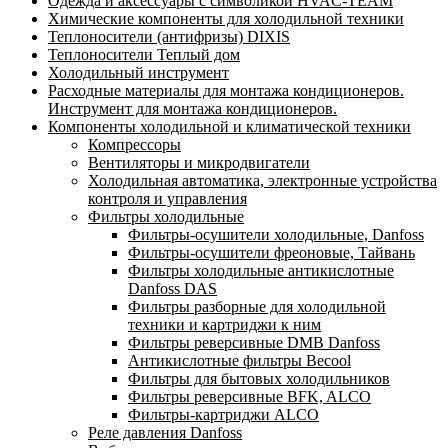
Одежда и аксессуары с символикой HVAC-TEAM
Химические компоненты для холодильной техники
Теплоносители (антифризы) DIXIS
Теплоносители Теплый дом
Холодильный инструмент
Расходные материалы для монтажа кондиционеров.
Инструмент для монтажа кондиционеров.
Компоненты холодильной и климатической техники
Компрессоры
Вентиляторы и микродвигатели
Холодильная автоматика, электронные устройства
контроля и управления
Фильтры холодильные
Фильтры-осушители холодильные, Danfoss
Фильтры-осушители фреоновые, Тайвань
Фильтры холодильные антикислотные
Danfoss DAS
Фильтры разборные для холодильной
техники и картриджи к ним
Фильтры реверсивные DMB Danfoss
Антикислотные фильтры Becool
Фильтры для бытовых холодильников
Фильтры реверсивные BFK, ALCO
Фильтры-картриджи ALCO
Реле давления Danfoss