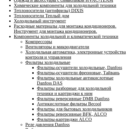
Одежда и аксессуары с символикой HVAC-TEAM
Химические компоненты для холодильной техники
Теплоносители (антифризы) DIXIS
Теплоносители Теплый дом
Холодильный инструмент
Расходные материалы для монтажа кондиционеров.
Инструмент для монтажа кондиционеров.
Компоненты холодильной и климатической техники
Компрессоры
Вентиляторы и микродвигатели
Холодильная автоматика, электронные устройства
контроля и управления
Фильтры холодильные
Фильтры-осушители холодильные, Danfoss
Фильтры-осушители фреоновые, Тайвань
Фильтры холодильные антикислотные
Danfoss DAS
Фильтры разборные для холодильной
техники и картриджи к ним
Фильтры реверсивные DMB Danfoss
Антикислотные фильтры Becool
Фильтры для бытовых холодильников
Фильтры реверсивные BFK, ALCO
Фильтры-картриджи ALCO
Реле давления Danfoss