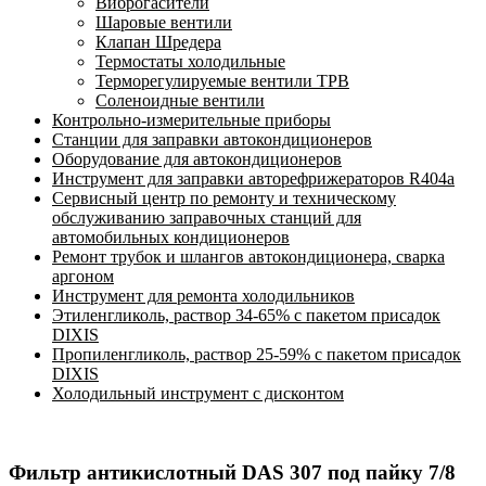
Виброгасители
Шаровые вентили
Клапан Шредера
Термостаты холодильные
Терморегулируемые вентили ТРВ
Соленоидные вентили
Контрольно-измерительные приборы
Станции для заправки автокондиционеров
Оборудование для автокондиционеров
Инструмент для заправки авторефрижераторов R404a
Сервисный центр по ремонту и техническому
обслуживанию заправочных станций для
автомобильных кондиционеров
Ремонт трубок и шлангов автокондиционера, сварка
аргоном
Инструмент для ремонта холодильников
Этиленгликоль, раствор 34-65% с пакетом присадок
DIXIS
Пропиленгликоль, раствор 25-59% с пакетом присадок
DIXIS
Холодильный инструмент с дисконтом
Фильтр антикислотный DAS 307 под пайку 7/8