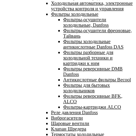
Холодильная автоматика, электронные
устройства контроля и управления
Фильтры холодильные
Фильтры-осушители
холодильные, Danfoss
Фильтры-осушители фреоновые,
Тайвань
Фильтры холодильные
антикислотные Danfoss DAS
Фильтры разборные для
холодильной техники и
картриджи к ним
Фильтры реверсивные DMB
Danfoss
Антикислотные фильтры Becool
Фильтры для бытовых
холодильников
Фильтры реверсивные BFK,
ALCO
Фильтры-картриджи ALCO
Реле давления Danfoss
Виброгасители
Шаровые вентили
Клапан Шредера
Термостаты холодильные