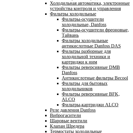
Холодильная автоматика, электронные
устройства контроля и управления
Фильтры холодильные
Фильтры-осушители
холодильные, Danfoss
Фильтры-осушители фреоновые,
Тайвань
Фильтры холодильные
антикислотные Danfoss DAS
Фильтры разборные для
холодильной техники и
картриджи к ним
Фильтры реверсивные DMB
Danfoss
Антикислотные фильтры Becool
Фильтры для бытовых
холодильников
Фильтры реверсивные BFK,
ALCO
Фильтры-картриджи ALCO
Реле давления Danfoss
Виброгасители
Шаровые вентили
Клапан Шредера
Термостаты холодильные