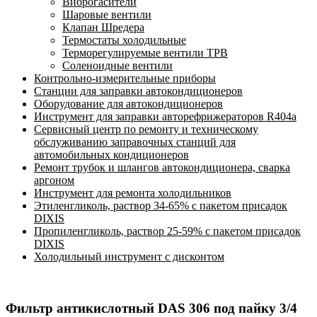
Виброгасители
Шаровые вентили
Клапан Шредера
Термостаты холодильные
Терморегулируемые вентили ТРВ
Соленоидные вентили
Контрольно-измерительные приборы
Станции для заправки автокондиционеров
Оборудование для автокондиционеров
Инструмент для заправки авторефрижераторов R404a
Сервисный центр по ремонту и техническому
обслуживанию заправочных станций для
автомобильных кондиционеров
Ремонт трубок и шлангов автокондиционера, сварка
аргоном
Инструмент для ремонта холодильников
Этиленгликоль, раствор 34-65% с пакетом присадок
DIXIS
Пропиленгликоль, раствор 25-59% с пакетом присадок
DIXIS
Холодильный инструмент с дисконтом
Фильтр антикислотный DAS 306 под пайку 3/4