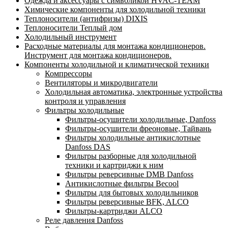
Одежда и аксессуары с символикой HVAC-TEAM
Химические компоненты для холодильной техники
Теплоносители (антифризы) DIXIS
Теплоносители Теплый дом
Холодильный инструмент
Расходные материалы для монтажа кондиционеров.
Инструмент для монтажа кондиционеров.
Компоненты холодильной и климатической техники
Компрессоры
Вентиляторы и микродвигатели
Холодильная автоматика, электронные устройства
контроля и управления
Фильтры холодильные
Фильтры-осушители холодильные, Danfoss
Фильтры-осушители фреоновые, Тайвань
Фильтры холодильные антикислотные
Danfoss DAS
Фильтры разборные для холодильной
техники и картриджи к ним
Фильтры реверсивные DMB Danfoss
Антикислотные фильтры Becool
Фильтры для бытовых холодильников
Фильтры реверсивные BFK, ALCO
Фильтры-картриджи ALCO
Реле давления Danfoss