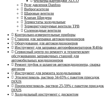
Фильтры-картриджи ALCO
Реле давления Danfoss
Виброгасители
Шаровые вентили
Клапан Шредера
Термостаты холодильные
Терморегулируемые вентили ТРВ
Соленоидные вентили
Контрольно-измерительные приборы
Станции для заправки автокондиционеров
Оборудование для автокондиционеров
Инструмент для заправки авторефрижераторов R404a
Сервисный центр по ремонту и техническому
обслуживанию заправочных станций для
автомобильных кондиционеров
Ремонт трубок и шлангов автокондиционера, сварка
аргоном
Инструмент для ремонта холодильников
Этиленгликоль, раствор 34-65% с пакетом присадок
DIXIS
Пропиленгликоль, раствор 25-59% с пакетом присадок
DIXIS
Холодильный инструмент с дисконтом