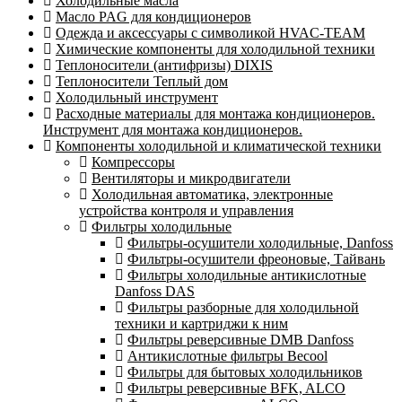
Холодильные масла
Масло PAG для кондиционеров
Одежда и аксессуары с символикой HVAC-TEAM
Химические компоненты для холодильной техники
Теплоносители (антифризы) DIXIS
Теплоносители Теплый дом
Холодильный инструмент
Расходные материалы для монтажа кондиционеров.
Инструмент для монтажа кондиционеров.
Компоненты холодильной и климатической техники
Компрессоры
Вентиляторы и микродвигатели
Холодильная автоматика, электронные
устройства контроля и управления
Фильтры холодильные
Фильтры-осушители холодильные, Danfoss
Фильтры-осушители фреоновые, Тайвань
Фильтры холодильные антикислотные
Danfoss DAS
Фильтры разборные для холодильной
техники и картриджи к ним
Фильтры реверсивные DMB Danfoss
Антикислотные фильтры Becool
Фильтры для бытовых холодильников
Фильтры реверсивные BFK, ALCO