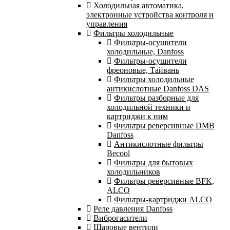
Холодильная автоматика,
электронные устройства контроля и
управления
Фильтры холодильные
Фильтры-осушители
холодильные, Danfoss
Фильтры-осушители
фреоновые, Тайвань
Фильтры холодильные
антикислотные Danfoss DAS
Фильтры разборные для
холодильной техники и
картриджи к ним
Фильтры реверсивные DMB
Danfoss
Антикислотные фильтры
Becool
Фильтры для бытовых
холодильников
Фильтры реверсивные BFK,
ALCO
Фильтры-картриджи ALCO
Реле давления Danfoss
Виброгасители
Шаровые вентили