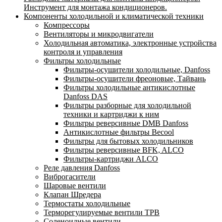
Инструмент для монтажа кондиционеров.
Компоненты холодильной и климатической техники
Компрессоры
Вентиляторы и микродвигатели
Холодильная автоматика, электронные устройства
контроля и управления
Фильтры холодильные
Фильтры-осушители холодильные, Danfoss
Фильтры-осушители фреоновые, Тайвань
Фильтры холодильные антикислотные
Danfoss DAS
Фильтры разборные для холодильной
техники и картриджи к ним
Фильтры реверсивные DMB Danfoss
Антикислотные фильтры Becool
Фильтры для бытовых холодильников
Фильтры реверсивные BFK, ALCO
Фильтры-картриджи ALCO
Реле давления Danfoss
Виброгасители
Шаровые вентили
Клапан Шредера
Термостаты холодильные
Терморегулируемые вентили ТРВ
Соленоидные вентили