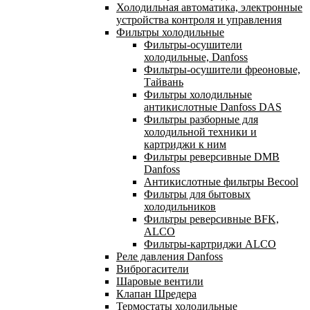
Холодильная автоматика, электронные
устройства контроля и управления
Фильтры холодильные
Фильтры-осушители
холодильные, Danfoss
Фильтры-осушители фреоновые,
Тайвань
Фильтры холодильные
антикислотные Danfoss DAS
Фильтры разборные для
холодильной техники и
картриджи к ним
Фильтры реверсивные DMB
Danfoss
Антикислотные фильтры Becool
Фильтры для бытовых
холодильников
Фильтры реверсивные BFK,
ALCO
Фильтры-картриджи ALCO
Реле давления Danfoss
Виброгасители
Шаровые вентили
Клапан Шредера
Термостаты холодильные