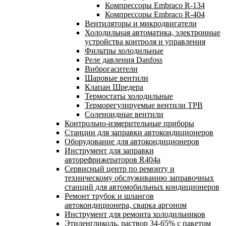
Компрессоры Embraco R-134
Компрессоры Embraco R-404
Вентиляторы и микродвигатели
Холодильная автоматика, электронные
устройства контроля и управления
Фильтры холодильные
Реле давления Danfoss
Виброгасители
Шаровые вентили
Клапан Шредера
Термостаты холодильные
Терморегулируемые вентили ТРВ
Соленоидные вентили
Контрольно-измерительные приборы
Станции для заправки автокондиционеров
Оборудование для автокондиционеров
Инструмент для заправки
авторефрижераторов R404a
Сервисный центр по ремонту и
техническому обслуживанию заправочных
станций для автомобильных кондиционеров
Ремонт трубок и шлангов
автокондиционера, сварка аргоном
Инструмент для ремонта холодильников
Этиленгликоль, раствор 34-65% с пакетом