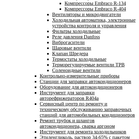
Компрессоры Embraco R-134
Компрессоры Embraco R-404
Вентиляторы и микродвигатели
Холодильная автоматика, электронные
устройства контроля и управления
Фильтры холодильные
Реле давления Danfoss
Виброгасители
Шаровые вентили
Клапан Шредера
Термостаты холодильные
Терморегулируемые вентили ТРВ
Соленоидные вентили
Контрольно-измерительные приборы
Станции для заправки автокондиционеров
Оборудование для автокондиционеров
Инструмент для заправки
авторефрижераторов R404a
Сервисный центр по ремонту и
техническому обслуживанию заправочных
станций для автомобильных кондиционеров
Ремонт трубок и шлангов
автокондиционера, сварка аргоном
Инструмент для ремонта холодильников
Этиленгликоль, раствор 34-65% с пакетом