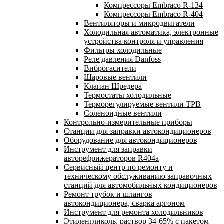
Компрессоры Embraco R-134
Компрессоры Embraco R-404
Вентиляторы и микродвигатели
Холодильная автоматика, электронные
устройства контроля и управления
Фильтры холодильные
Реле давления Danfoss
Виброгасители
Шаровые вентили
Клапан Шредера
Термостаты холодильные
Терморегулируемые вентили ТРВ
Соленоидные вентили
Контрольно-измерительные приборы
Станции для заправки автокондиционеров
Оборудование для автокондиционеров
Инструмент для заправки
авторефрижераторов R404a
Сервисный центр по ремонту и
техническому обслуживанию заправочных
станций для автомобильных кондиционеров
Ремонт трубок и шлангов
автокондиционера, сварка аргоном
Инструмент для ремонта холодильников
Этиленгликоль, раствор 34-65% с пакетом