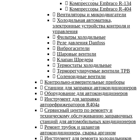
Компрессоры Embraco R-134
Компрессоры Embraco R-404
Вентиляторы и микродвигатели
Холодильная автоматика,
электронные устройства контроля и
управления
Фильтры холодильные
Реле давления Danfoss
Виброгасители
Шаровые вентили
Клапан Шредера
Термостаты холодильные
Терморегулируемые вентили ТРВ
Соленоидные вентили
Контрольно-измерительные приборы
Станции для заправки автокондиционеров
Оборудование для автокондиционеров
Инструмент для заправки
авторефрижераторов R404a
Сервисный центр по ремонту и
техническому обслуживанию заправочных
станций для автомобильных кондиционеров
Ремонт трубок и шлангов
автокондиционера, сварка аргоном
Инструмент для ремонта холодильников