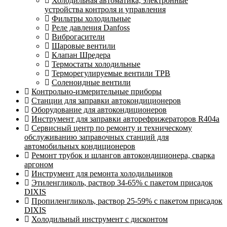
Холодильная автоматика, электронные
устройства контроля и управления
Фильтры холодильные
Реле давления Danfoss
Виброгасители
Шаровые вентили
Клапан Шредера
Термостаты холодильные
Терморегулируемые вентили ТРВ
Соленоидные вентили
Контрольно-измерительные приборы
Станции для заправки автокондиционеров
Оборудование для автокондиционеров
Инструмент для заправки авторефрижераторов R404a
Сервисный центр по ремонту и техническому
обслуживанию заправочных станций для
автомобильных кондиционеров
Ремонт трубок и шлангов автокондиционера, сварка
аргоном
Инструмент для ремонта холодильников
Этиленгликоль, раствор 34-65% с пакетом присадок
DIXIS
Пропиленгликоль, раствор 25-59% с пакетом присадок
DIXIS
Холодильный инструмент с дисконтом