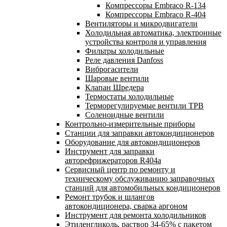
Компрессоры Embraco R-134
Компрессоры Embraco R-404
Вентиляторы и микродвигатели
Холодильная автоматика, электронные
устройства контроля и управления
Фильтры холодильные
Реле давления Danfoss
Виброгасители
Шаровые вентили
Клапан Шредера
Термостаты холодильные
Терморегулируемые вентили ТРВ
Соленоидные вентили
Контрольно-измерительные приборы
Станции для заправки автокондиционеров
Оборудование для автокондиционеров
Инструмент для заправки
авторефрижераторов R404a
Сервисный центр по ремонту и
техническому обслуживанию заправочных
станций для автомобильных кондиционеров
Ремонт трубок и шлангов
автокондиционера, сварка аргоном
Инструмент для ремонта холодильников
Этиленгликоль, раствор 34-65% с пакетом