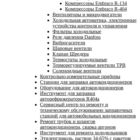
Компрессоры Embraco R-134
Компрессоры Embraco R-404
Вентиляторы и микродвигатели
Холодильная автоматика, электронные
устройства контроля и управления
Фильтры холодильные
Реле давления Danfoss
Виброгасители
Шаровые вентили
Клапан Шредера
Термостаты холодильные
Терморегулируемые вентили ТРВ
Соленоидные вентили
Контрольно-измерительные приборы
Станции для заправки автокондиционеров
Оборудование для автокондиционеров
Инструмент для заправки
авторефрижераторов R404a
Сервисный центр по ремонту и
техническому обслуживанию заправочных
станций для автомобильных кондиционеров
Ремонт трубок и шлангов
автокондиционера, сварка аргоном
Инструмент для ремонта холодильников
Этиленгликоль, раствор 34-65% с пакетом