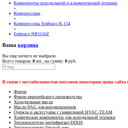
Компоненты холодильной и климатической техники
»
Компрессоры
»
Компрессоры Embraco R-134
»
Embraco NB1116Z
Ваша
корзина
Вы еще ничего не выбрали
Всего товаров:
0
шт., на сумму:
0
руб.
В связи с нестабильностью поставок некоторые цены сайта
Фреон
Фреон европейского производства
Холодильные масла
Масло PAG для кондиционеров
Одежда и аксессуары с символикой HVAC-TEAM
Химические компоненты для холодильной техники
Теплоносители (антифризы) DIXIS
Теплоносители Теплый дом