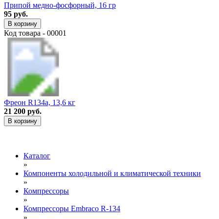
Припой медно-фосфорный, 16 гр
95 руб.
В корзину
Код товара - 00001
Фреон R134a, 13,6 кг
21 200 руб.
В корзину
Каталог
»
Компоненты холодильной и климатической техники
»
Компрессоры
»
Компрессоры Embraco R-134
»