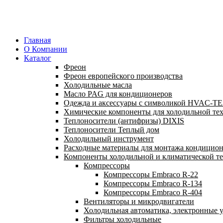
Главная
О Компании
Каталог
Фреон
Фреон европейского производства
Холодильные масла
Масло PAG для кондиционеров
Одежда и аксессуары с символикой HVAC-
Химические компоненты для холодильной те
Теплоносители (антифризы) DIXIS
Теплоносители Теплый дом
Холодильный инструмент
Расходные материалы для монтажа кондицион
Компоненты холодильной и климатической т
Компрессоры
Компрессоры Embraco R-22
Компрессоры Embraco R-134
Компрессоры Embraco R-404
Вентиляторы и микродвигатели
Холодильная автоматика, электронные у
Фильтры холодильные