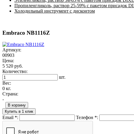
Этиленгликоль, раствор 34-65% с пакетом присадок DIXI
Пропиленгликоль, раствор 25-59% с пакетом присадок D
Холодильный инструмент с дисконтом
Embraco NB1116Z
Артикул:
00903
Цена:
5 520 руб.
Количество:
шт.
Вес:
0 кг.
Страна:
-
В корзину
Купить в 1 клик
Email
*
:
Телефон
*
: