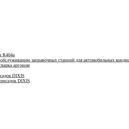
в R404a
у обслуживанию заправочных станций для автомобильных конди
сварка аргоном
исадок DIXIS
присадок DIXIS