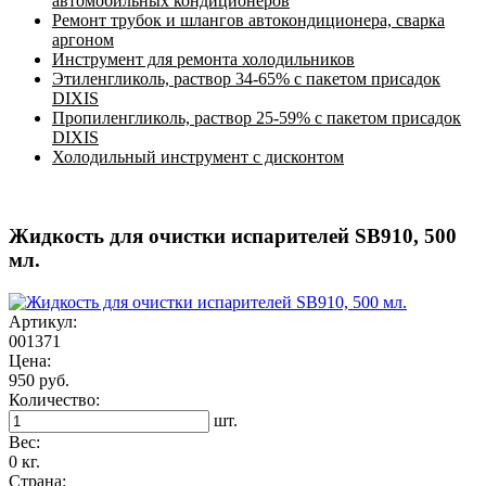
автомобильных кондиционеров
Ремонт трубок и шлангов автокондиционера, сварка
аргоном
Инструмент для ремонта холодильников
Этиленгликоль, раствор 34-65% с пакетом присадок
DIXIS
Пропиленгликоль, раствор 25-59% с пакетом присадок
DIXIS
Холодильный инструмент с дисконтом
Жидкость для очистки испарителей SB910, 500
мл.
Артикул:
001371
Цена:
950 руб.
Количество:
шт.
Вес:
0 кг.
Страна: