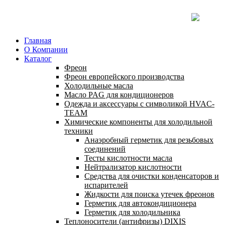
Главная
О Компании
Каталог
Фреон
Фреон европейского производства
Холодильные масла
Масло PAG для кондиционеров
Одежда и аксессуары с символикой HVAC-
TEAM
Химические компоненты для холодильной
техники
Анаэробный герметик для резьбовых
соединений
Тесты кислотности масла
Нейтрализатор кислотности
Средства для очистки конденсаторов и
испарителей
Жидкости для поиска утечек фреонов
Герметик для автокондиционера
Герметик для холодильника
Теплоносители (антифризы) DIXIS