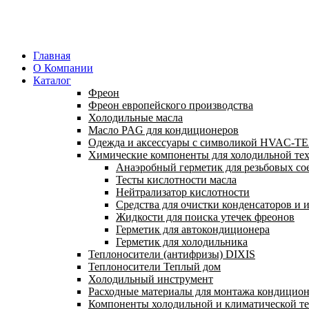
Главная
О Компании
Каталог
Фреон
Фреон европейского производства
Холодильные масла
Масло PAG для кондиционеров
Одежда и аксессуары с символикой HVAC-
Химические компоненты для холодильной те
Анаэробный герметик для резьбовых с
Тесты кислотности масла
Нейтрализатор кислотности
Средства для очистки конденсаторов и 
Жидкости для поиска утечек фреонов
Герметик для автокондиционера
Герметик для холодильника
Теплоносители (антифризы) DIXIS
Теплоносители Теплый дом
Холодильный инструмент
Расходные материалы для монтажа кондицион
Компоненты холодильной и климатической т