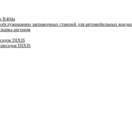
в R404a
у обслуживанию заправочных станций для автомобильных конди
сварка аргоном
исадок DIXIS
присадок DIXIS