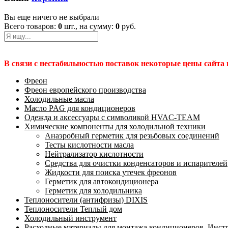
Вы еще ничего не выбрали
Всего товаров:
0
шт., на сумму:
0
руб.
В связи с нестабильностью поставок некоторые цены сайта
Фреон
Фреон европейского производства
Холодильные масла
Масло PAG для кондиционеров
Одежда и аксессуары с символикой HVAC-TEAM
Химические компоненты для холодильной техники
Анаэробный герметик для резьбовых соединений
Тесты кислотности масла
Нейтрализатор кислотности
Средства для очистки конденсаторов и испарителей
Жидкости для поиска утечек фреонов
Герметик для автокондиционера
Герметик для холодильника
Теплоносители (антифризы) DIXIS
Теплоносители Теплый дом
Холодильный инструмент
Расходные материалы для монтажа кондиционеров. Инст