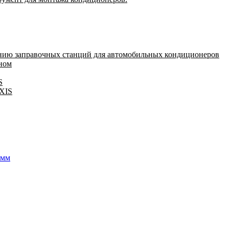
нию заправочных станций для автомобильных кондиционеров
оном
S
IXIS