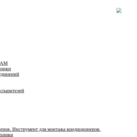
TEAM
хники
оединений
испарителей
еров. Инструмент для монтажа кондиционеров.
ехники