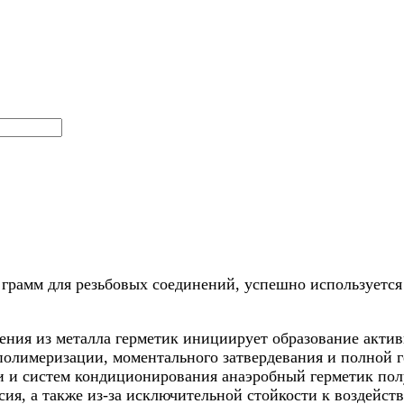
5 грамм для резьбовых соединений, успешно используетс
ения из металла герметик инициирует образование акти
полимеризации, моментального затвердевания и полной 
 и систем кондиционирования анаэробный герметик полу
сия, а также из-за исключительной стойкости к воздейст