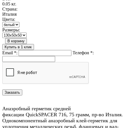
0.05 кг.
Страна:
Италия
Цвета:
Размеры:
В корзину
Купить в 1 клик
Email
*
:
Телефон
*
:
Анаэробный герметик средней
фиксации QuickSPACER 716, 75 грамм, пр-во Италия.
Однокомпонентный анаэробный клей-герметик для
уплотнения металлических резьб, фланцевых и вал-