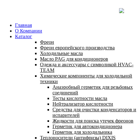
Главная
О Компании
Каталог
Фреон
Фреон европейского производства
Холодильные масла
Масло PAG для кондиционеров
Одежда и аксессуары с символикой HVAC-
TEAM
Химические компоненты для холодильной
техники
Анаэробный герметик для резьбовых
соединений
Тесты кислотности масла
Нейтрализатор кислотности
Средства для очистки конденсаторов и
испарителей
Жидкости для поиска утечек фреонов
Герметик для автокондиционера
Герметик для холодильника
Теплоносители (антифризы) DIXIS