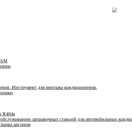
TEAM
хники
еров. Инструмент для монтажа кондиционеров.
ехники
в R404a
у обслуживанию заправочных станций для автомобильных конди
сварка аргоном