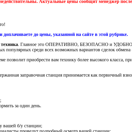
 недействительны. Актуальные цены сообщит менеджер после 
то!
и доплачиваете до цены, указанной на сайте в этой рубрике.
 техника
. Главное это ОПЕРАТИВНО, БЕЗОПАСНО и УДОБНО
амых популярных среди всех возможных вариантов сделок обмена
е позволит приобрести вам технику более высокого класса, при
держанная заправочная станция принимается как первичный взно
;
рмить за один день.
у вашей б/у станции;
циалисты проведут подробный осмотр вашей станции;