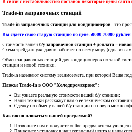
В связи с нестабильностью поставок некоторые цены сайта
Trade-in заправочных станций
Trade-in заправочных станций для кондиционеров
- это прос
Вы сдаете свою старую станцию по цене 50000-70000 рублей 
Стоимость вашей
б/у заправочной станции + доплата = новая
Схема трейд-ин уже давно работает по всему миру (одна из с
Обмен заправочных станций для кондиционеров по такой систем
станции и новой техники.
Trade-in называют систему взаимозачета, при которой Ваша по
Плюсы Trade-In в ООО "Холодпромсервис":
Вы узнаете реальную стоимости вашей б/у станции;
Наши техники расскажут вам о ее техническом состоянии
Сделку по обмену вашей б/у станции на новую можно офо
Как воспользоваться нашей программой?
Позвоните нам и получите online предварительную оценк
Привозите установку в наш сервисный центр и наши спе