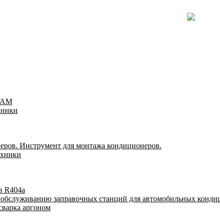
TEAM
хники
еров. Инструмент для монтажа кондиционеров.
ехники
в R404a
у обслуживанию заправочных станций для автомобильных конди
сварка аргоном