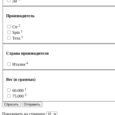
Да
Производитель
2
Ctr
1
Spin
1
Texa
Страна производителя
4
Италия
Вес (в граммах)
1
60.000
3
75.000
Сбросить
Отправить
Показывать на странице