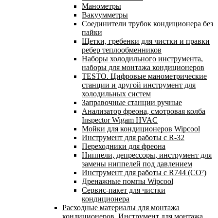
Манометры
Вакуумметры
Соединители трубок кондиционера без
пайки
Щетки, гребенки для чистки и правки
ребер теплообменников
Наборы холодильного инструмента,
наборы для монтажа кондиционеров
TESTO. Цифровые манометрические
станции и другой инструмент для
холодильных систем
Заправочные станции ручные
Анализатор фреона, смотровая колба
Inspector Wigam HVAC
Мойки для кондиционеров Wipcool
Инструмент для работы с R-32
Переходники для фреона
Ниппели, депрессоры, инструмент для
замены ниппелей под давлением
Инструмент для работы с R744 (CO²)
Дренажные помпы Wipcool
Сервис-пакет для чистки
кондиционера
Расходные материалы для монтажа
кондиционеров. Инструмент для монтажа