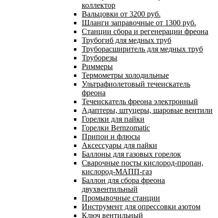
коллектор
Вальцовки от 3200 руб.
Шланги заправочные от 1300 руб.
Станции сбора и регенерации фреона
Трубогиб для медных труб
Труборасширитель для медных труб
Труборезы
Риммеры
Термометры холодильные
Ультрафиолетовый течеискатель
фреона
Течеискатель фреона электронный
Адаптеры, штуцеры, шаровые вентили
Горелки для пайки
Горелки Bernzomatic
Припои и флюсы
Аксессуары для пайки
Баллоны для газовых горелок
Сварочные посты кислород-пропан,
кислород-МАПП-газ
Баллон для сбора фреона
двухвентильный
Промывочные станции
Инструмент для опрессовки азотом
Ключ вентильный