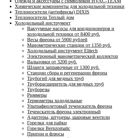
Одежда и аксессуары с символикой HVAC-TEAM
Химические компоненты для холодильной техники
Теплоносители (антифризы) DIXIS
Теплоносители Теплый дом
Холодильный инструмент
Вакуумные насосы для кондиционеров и
холодильной техники от 8400 руб.
Весы фреона от 5900 рублей
Манометрические станции от 1350 руб.
Холодильный инструмент Elitech
Электронный манометрический коллектор
Вальцовки от 3200 руб.
Шланги заправочные от 1300 руб.
Станции сбора и регенерации фреона
Трубогиб для медных труб
Труборасширитель для медных труб
Труборезы
Риммеры
Термометры холодильные
Ультрафиолетовый течеискатель фреона
Течеискатель фреона электронный
Адаптеры, штуцеры, шаровые вентили
Горелки для пайки
Горелки Bernzomatic
Припои и флюсы