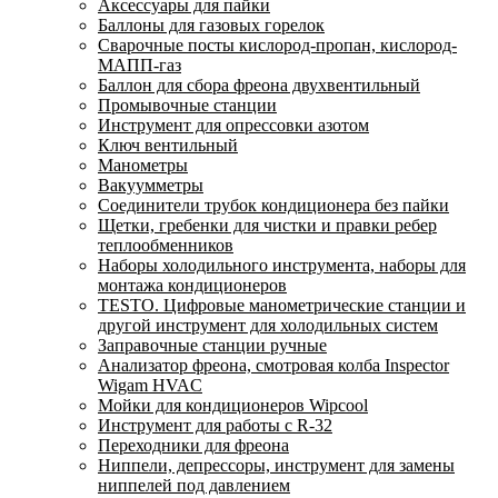
Аксессуары для пайки
Баллоны для газовых горелок
Сварочные посты кислород-пропан, кислород-
МАПП-газ
Баллон для сбора фреона двухвентильный
Промывочные станции
Инструмент для опрессовки азотом
Ключ вентильный
Манометры
Вакуумметры
Соединители трубок кондиционера без пайки
Щетки, гребенки для чистки и правки ребер
теплообменников
Наборы холодильного инструмента, наборы для
монтажа кондиционеров
TESTO. Цифровые манометрические станции и
другой инструмент для холодильных систем
Заправочные станции ручные
Анализатор фреона, смотровая колба Inspector
Wigam HVAC
Мойки для кондиционеров Wipcool
Инструмент для работы с R-32
Переходники для фреона
Ниппели, депрессоры, инструмент для замены
ниппелей под давлением