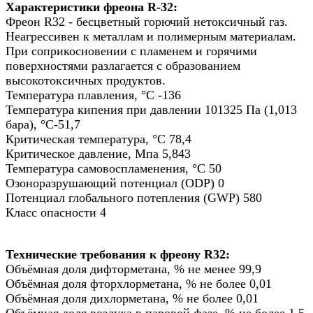
Характеристики фреона R-32:
Фреон R32 - бесцветный горючий нетоксичный газ.
Неагрессивен к металлам и полимерным материалам.
При соприкосновении с пламенем и горячими
поверхностями разлагается с образованием
высокотоксичных продуктов.
Температура плавления, °С -136
Температура кипения при давлении 101325 Па (1,013
бара), °С-51,7
Критическая температура, °С 78,4
Критическое давление, Мпа 5,843
Температура самовоспламенения, °С 50
Озоноразрушающий потенциал (ODP) 0
Потенциал глобального потепления (GWP) 580
Класс опасности 4
Технические требования к фреону R32:
Объёмная доля дифторметана, % не менее 99,9
Объёмная доля фторхлорметана, % не более 0,01
Объёмная доля дихлорметана, % не более 0,01
Объёмная доля воздуха в паровой фазе, % не более 1,5