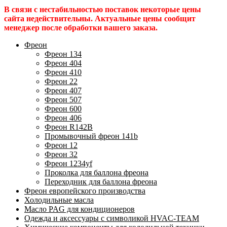
В связи с нестабильностью поставок некоторые цены
сайта недействительны. Актуальные цены сообщит
менеджер после обработки вашего заказа.
Фреон
Фреон 134
Фреон 404
Фреон 410
Фреон 22
Фреон 407
Фреон 507
Фреон 600
Фреон 406
Фреон R142B
Промывочный фреон 141b
Фреон 12
Фреон 32
Фреон 1234yf
Проколка для баллона фреона
Переходник для баллона фреона
Фреон европейского производства
Холодильные масла
Масло PAG для кондиционеров
Одежда и аксессуары с символикой HVAC-TEAM