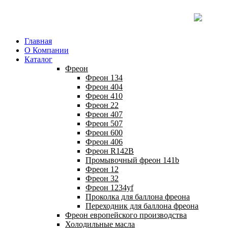
Главная
О Компании
Каталог
Фреон
Фреон 134
Фреон 404
Фреон 410
Фреон 22
Фреон 407
Фреон 507
Фреон 600
Фреон 406
Фреон R142B
Промывочный фреон 141b
Фреон 12
Фреон 32
Фреон 1234yf
Проколка для баллона фреона
Переходник для баллона фреона
Фреон европейского производства
Холодильные масла