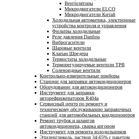
Вентиляторы
Микродвигатели ELCO
Микродвигатели Китай
Холодильная автоматика, электронные
устройства контроля и управления
Фильтры холодильные
Реле давления Danfoss
Виброгасители
Шаровые вентили
Клапан Шредера
Термостаты холодильные
Терморегулируемые вентили ТРВ
Соленоидные вентили
Контрольно-измерительные приборы
Станции для заправки автокондиционеров
Оборудование для автокондиционеров
Инструмент для заправки
авторефрижераторов R404a
Сервисный центр по ремонту и
техническому обслуживанию заправочных
станций для автомобильных кондиционеров
Ремонт трубок и шлангов
автокондиционера, сварка аргоном
Инструмент для ремонта холодильников
Этиленгликоль, раствор 34-65% с пакетом