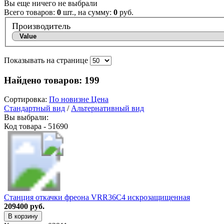
Вы еще ничего не выбрали
Всего товаров:
0
шт., на сумму:
0
руб.
Производитель
Показывать на странице
Найдено товаров:
199
Сортировка:
По новизне
Цена
Стандартный вид
/
Альтернативный вид
Вы выбрали:
Код товара - 51690
Станция откачки фреона VRR36C4 искрозащищенная
209400 руб.
В корзину