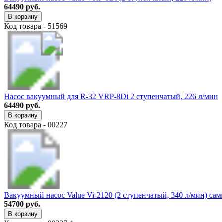
64490 руб.
В корзину
Код товара - 51569
Насос вакуумный для R-32 VRP-8Di 2 ступенчатый, 226 л/мин
64490 руб.
В корзину
Код товара - 00227
Вакуумный насос Value Vi-2120 (2 ступенчатый, 340 л/мин) с
54700 руб.
В корзину