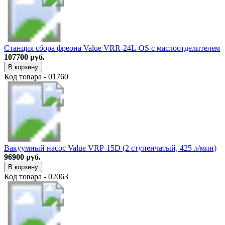
Станция сбора фреона Value VRR-24L-OS с маслоотделителем
107700 руб.
В корзину
Код товара - 01760
Вакуумный насос Value VRP-15D (2 ступенчатый, 425 л/мин)
96900 руб.
В корзину
Код товара - 02063