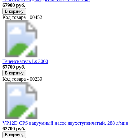
67900 руб.
В корзину
Код товара - 00452
Течеискатель Ls 3000
67700 руб.
В корзину
Код товара - 00239
VP12D CPS вакуумный насос двухступенчатый, 288 л/мин
62700 руб.
В корзину